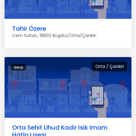
Tahir Özere
Cem Sultan, 18802 Bügdüz/Orta/Çankiri
Orta / Çankiri
OKUL
Orta Sehit Uhud Kadir Isik Imam
Hatip Lisesi