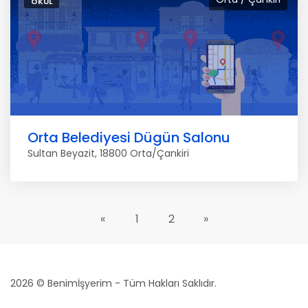
OKUL
Orta Belediyesi Dügün Salonu
Sultan Beyazit, 18800 Orta/Çankiri
«
1
2
»
2026 © Benimİşyerim - Tüm Hakları Saklıdır.