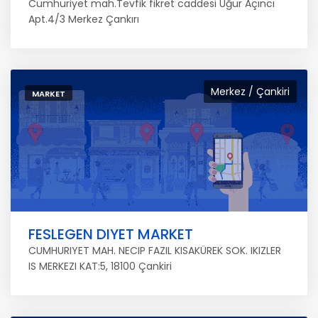
Cumhuriyet mah.Tevfik fikret caddesi Uğur Açıncı
Apt.4/3 Merkez Çankırı
Merkez / Çankiri
MARKET
FESLEGEN DIYET MARKET
CUMHURIYET MAH. NECIP FAZIL KISAKÜREK SOK. IKIZLER
IS MERKEZI KAT:5, 18100 Çankiri