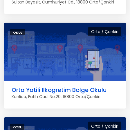
Sultan Beyazit, Cumhuriyet Cd., 18800 Orta/Çankiri
Orta / Çankiri
OKUL
Orta Yatili Ilkögretim Bölge Okulu
Kanlica, Fatih Cad. No:20, 18800 Orta/Çankiri
Orta / Çankiri
OTEL