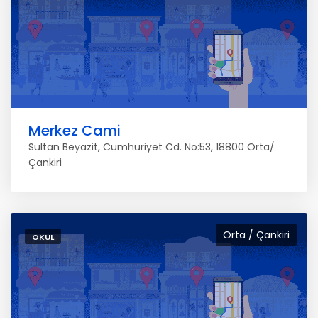
Merkez Cami
Sultan Beyazit, Cumhuriyet Cd. No:53, 18800 Orta/
Çankiri
Orta / Çankiri
OKUL