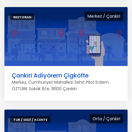
Merkez / Çankiri
RESTORAN
Çankiri Adiyörem Çigköfte
Merkez, Cumhuriyet Mahallesi Sehit Pilot Erdem
ÖZTÜRK Sokak 8/e, 18100 Çankiri
Orta / Çankiri
TUR / GEZI / ACENTE