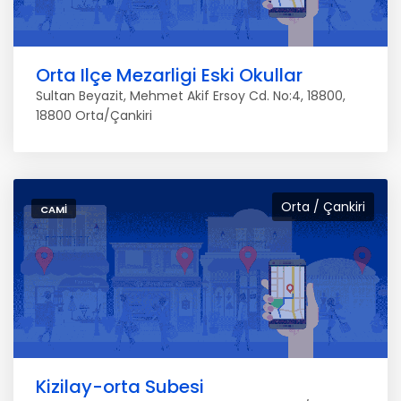
Orta Ilçe Mezarligi Eski Okullar
Sultan Beyazit, Mehmet Akif Ersoy Cd. No:4, 18800,
18800 Orta/Çankiri
Orta / Çankiri
CAMI
Kizilay-orta Subesi