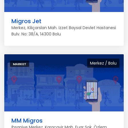
Migros Jet
Merkez, Kiliçarslan Mah. Izzet Baysal Devlet Hastanesi
Bulv. No: 38/A, 14300 Bolu
Merkez / Bolu
MARKET
MM Migros
Ihsaniye Merkez, Karaçayir Mah. Fuar Sok. Özlem