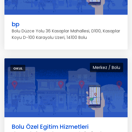
bp
Bolu Düzce Yolu 36 Kasaplar Mahallesi, D100, Kasaplar
Koyu D-100 Karayolu Uzeri, 14100 Bolu
Merkez / Bolu
OKUL
Bolu Özel Egitim Hizmetleri