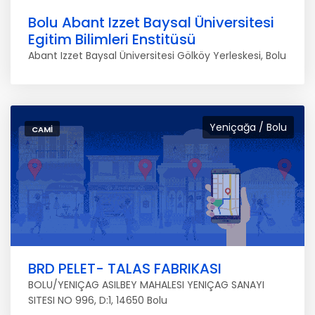
Bolu Abant Izzet Baysal Üniversitesi
Egitim Bilimleri Enstitüsü
Abant Izzet Baysal Üniversitesi Gölköy Yerleskesi, Bolu
Yeniçağa / Bolu
CAMI
BRD PELET- TALAS FABRIKASI
BOLU/YENIÇAG ASILBEY MAHALESI YENIÇAG SANAYI
SITESI NO 996, D:1, 14650 Bolu