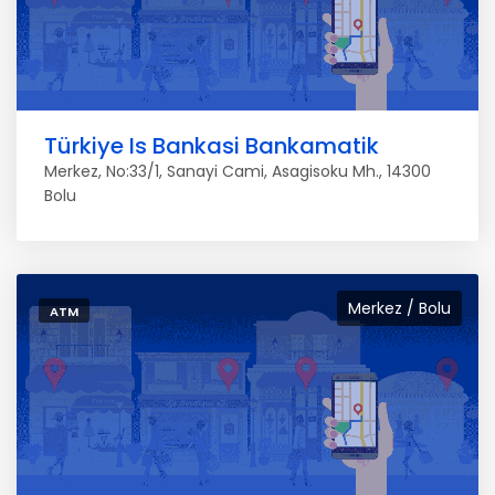
Türkiye Is Bankasi Bankamatik
Merkez, No:33/1, Sanayi Cami, Asagisoku Mh., 14300
Bolu
Merkez / Bolu
ATM