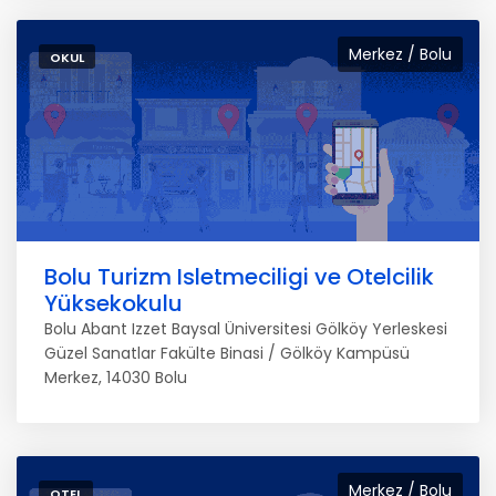
Merkez / Bolu
OKUL
Bolu Turizm Isletmeciligi ve Otelcilik
Yüksekokulu
Bolu Abant Izzet Baysal Üniversitesi Gölköy Yerleskesi
Güzel Sanatlar Fakülte Binasi / Gölköy Kampüsü
Merkez, 14030 Bolu
Merkez / Bolu
OTEL