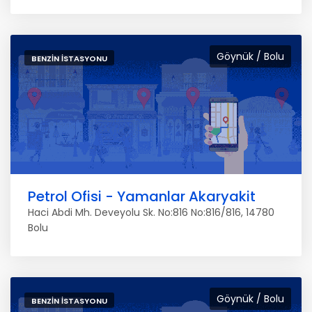
Göynük / Bolu
BENZIN İSTASYONU
Petrol Ofisi - Yamanlar Akaryakit
Haci Abdi Mh. Deveyolu Sk. No:816 No:816/816, 14780
Bolu
Göynük / Bolu
BENZIN İSTASYONU