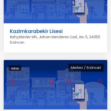
Kazimkarabekir Lisesi
Bahçelievler Mh., Adnan Menderes Cad., No: 5, 24050
Erzincan
Merkez / Erzincan
OKUL