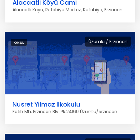
Alacaatli Köyü Cami
Alacaatli Köyü, Refahiye Merkez, Refahiye, Erzincan
Üzümlü / Erzincan
OKUL
Nusret Yilmaz Ilkokulu
Fatih Mh. Erzincan Blv. Pk:24160 Üzümlü/erzincan