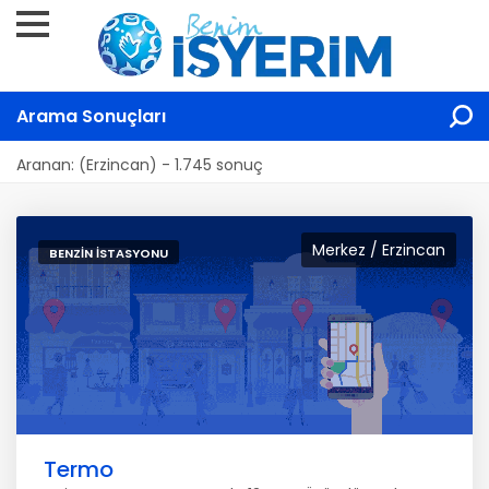
Arama Sonuçları
Aranan: (Erzincan) - 1.745 sonuç
Merkez / Erzincan
BENZIN İSTASYONU
Termo