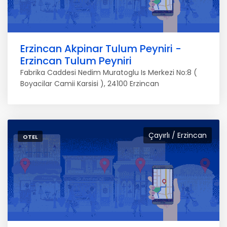
Erzincan Akpinar Tulum Peyniri -
Erzincan Tulum Peyniri
Fabrika Caddesi Nedim Muratoglu Is Merkezi No:8 (
Boyacilar Camii Karsisi ), 24100 Erzincan
Çayırlı / Erzincan
OTEL