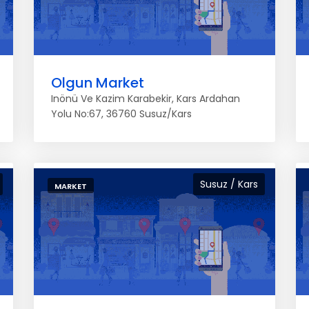
Olgun Market
Inönü Ve Kazim Karabekir, Kars Ardahan
Yolu No:67, 36760 Susuz/Kars
Susuz / Kars
MARKET