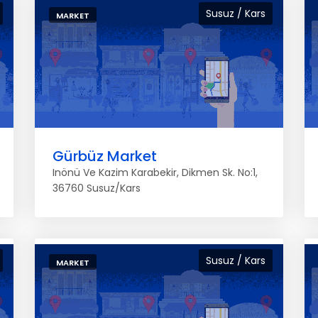
Susuz / Kars
MARKET
Gürbüz Market
Inönü Ve Kazim Karabekir, Dikmen Sk. No:1,
36760 Susuz/Kars
Susuz / Kars
MARKET