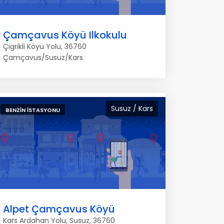
Çamçavus Köyü Ilkokulu
Çigrikli Köyü Yolu, 36760
Çamçavus/Susuz/Kars
Susuz / Kars
BENZIN İSTASYONU
Alpet Çamçavus Köyü
Kars Ardahan Yolu, Susuz, 36760