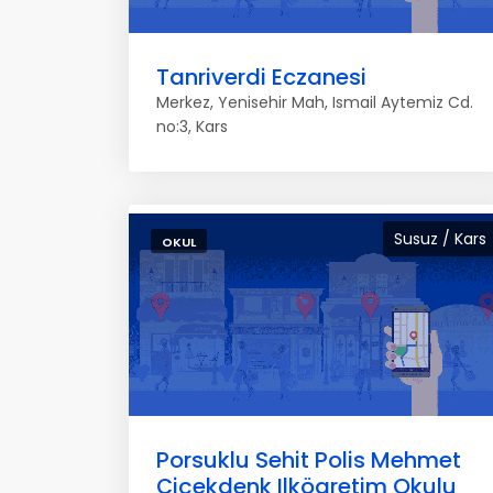
Tanriverdi Eczanesi
Merkez, Yenisehir Mah, Ismail Aytemiz Cd.
no:3, Kars
Susuz / Kars
OKUL
Porsuklu Sehit Polis Mehmet
Çiçekdenk Ilkögretim Okulu