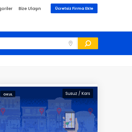
oriler
Bize Ulaşın
Ücretsiz Firma Ekle
Susuz / Kars
OKUL