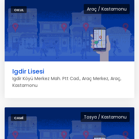
Araç / Kastamonu
OKUL
Igdir Lisesi
Igdir Köyü Merkez Mah. Ptt Cad., Araç Merkez, Araç,
Kastamonu
Tosya / Kastamonu
CAMI