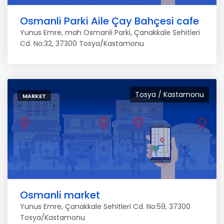
Osmanli Parki Aile Çay Bahçesi cafe
Yunus Emre, mah Osmanli Parki, Çanakkale Sehitleri
Cd. No:32, 37300 Tosya/Kastamonu
Tosya / Kastamonu
MARKET
Osmanli market
Yunus Emre, Çanakkale Sehitleri Cd. No:59, 37300
Tosya/Kastamonu