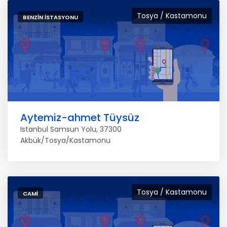
Tosya / Kastamonu
BENZIN İSTASYONU
Aytemiz-ahmet Tüysüz
Istanbul Samsun Yolu, 37300
Akbük/Tosya/Kastamonu
Tosya / Kastamonu
CAMI