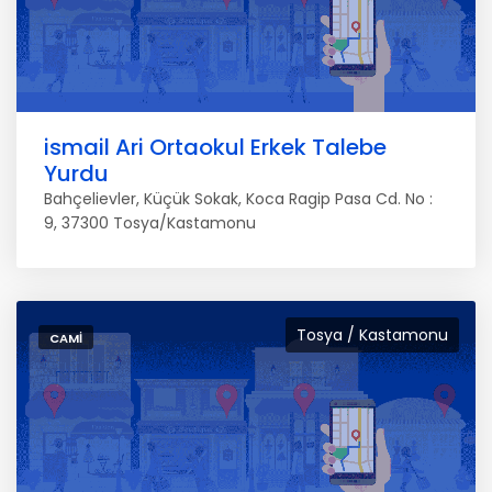
ismail Ari Ortaokul Erkek Talebe
Yurdu
Bahçelievler, Küçük Sokak, Koca Ragip Pasa Cd. No :
9, 37300 Tosya/Kastamonu
Tosya / Kastamonu
CAMI