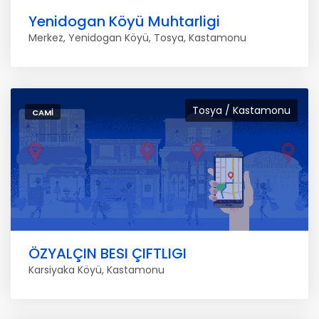
Yenidogan Köyü Muhtarligi
Merkez, Yenidogan Köyü, Tosya, Kastamonu
Tosya / Kastamonu
CAMI
ÖZYALÇIN BESI ÇIFTLIGI
Karsiyaka Köyü, Kastamonu