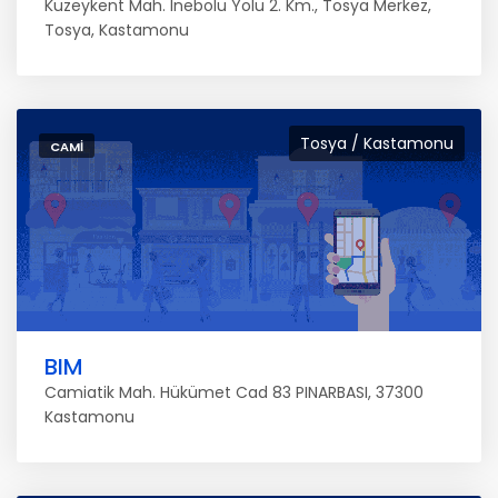
Kuzeykent Mah. Inebolu Yolu 2. Km., Tosya Merkez,
Tosya, Kastamonu
Tosya / Kastamonu
CAMI
BIM
Camiatik Mah. Hükümet Cad 83 PINARBASI, 37300
Kastamonu