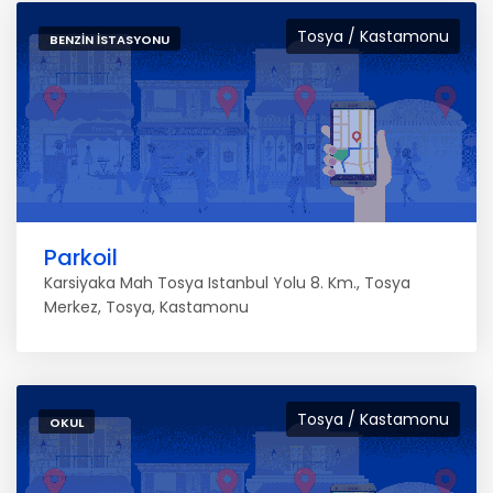
Tosya / Kastamonu
BENZIN İSTASYONU
Parkoil
Karsiyaka Mah Tosya Istanbul Yolu 8. Km., Tosya
Merkez, Tosya, Kastamonu
Tosya / Kastamonu
OKUL