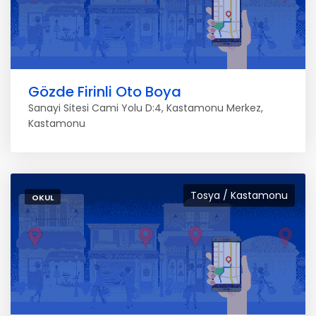
Gözde Firinli Oto Boya
Sanayi Sitesi Cami Yolu D:4, Kastamonu Merkez,
Kastamonu
Tosya / Kastamonu
OKUL