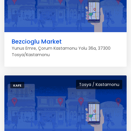
Bezcioglu Market
Yunus Emre, Çorum Kastamonu Yolu 36a, 37300
Tosya/Kastamonu
Tosya / Kastamonu
KAFE