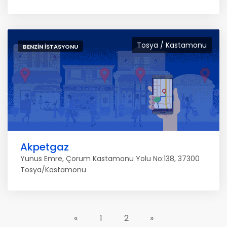
Tosya / Kastamonu
BENZIN İSTASYONU
Akpetgaz
Yunus Emre, Çorum Kastamonu Yolu No:138, 37300
Tosya/Kastamonu
«
1
2
»