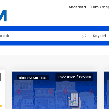
Anasayfa
Tüm Kateg
Kocasinan / Kayseri
SIGORTA ACENTESI