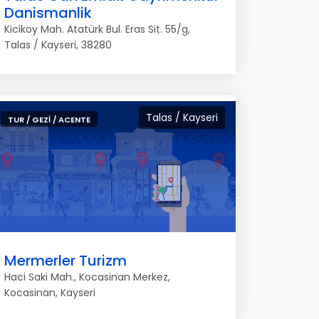
Danismanlik
Kicikoy Mah. Atatürk Bul. Eras Sit. 55/g,
Talas / Kayseri, 38280
Talas / Kayseri
TUR / GEZI / ACENTE
Mermerler Turizm
Haci Saki Mah., Kocasinan Merkez,
Kocasinan, Kayseri