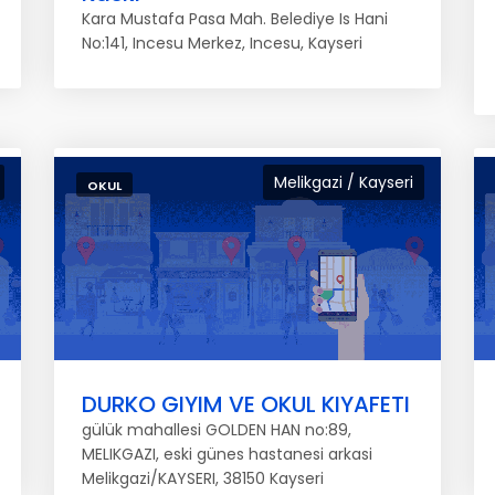
Kara Mustafa Pasa Mah. Belediye Is Hani
No:141, Incesu Merkez, Incesu, Kayseri
Melikgazi / Kayseri
OKUL
DURKO GIYIM VE OKUL KIYAFETI
gülük mahallesi GOLDEN HAN no:89,
MELIKGAZI, eski günes hastanesi arkasi
Melikgazi/KAYSERI, 38150 Kayseri