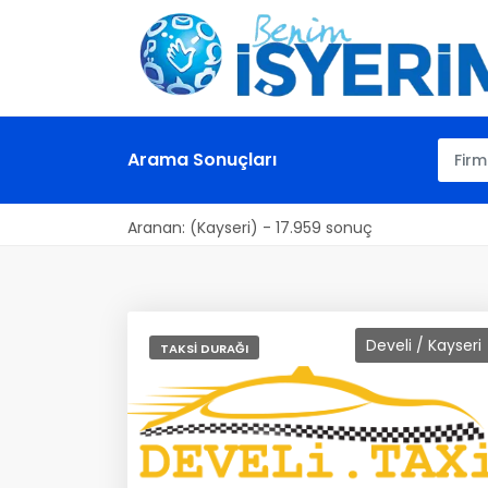
Arama Sonuçları
Aranan: (Kayseri) - 17.959 sonuç
Develi / Kayseri
TAKSI DURAĞI