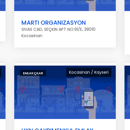
MARTI ORGANIZASYON
SIVAS CAD, SEÇKIN APT NO:91/E, 38010
Kocasinan
Kocasinan / Kayseri
EMLAKÇILAR