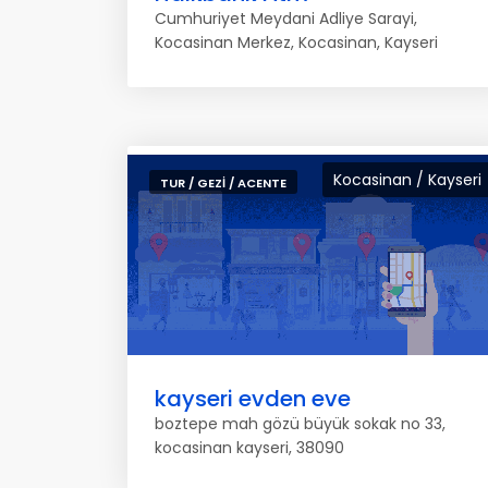
Cumhuriyet Meydani Adliye Sarayi,
Kocasinan Merkez, Kocasinan, Kayseri
Kocasinan / Kayseri
TUR / GEZI / ACENTE
kayseri evden eve
boztepe mah gözü büyük sokak no 33,
kocasinan kayseri, 38090