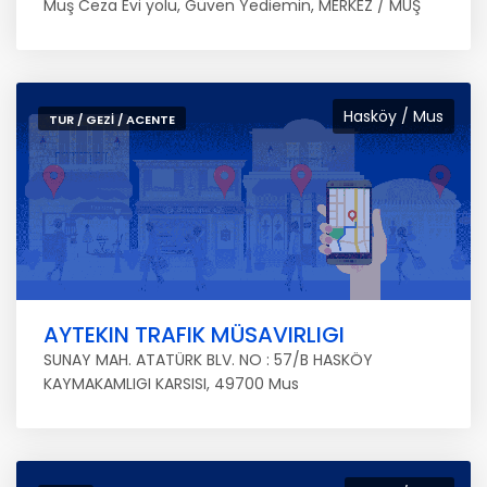
Muş Ceza Evi yolu, Güven Yediemin, MERKEZ / MUŞ
Hasköy / Mus
TUR / GEZI / ACENTE
AYTEKIN TRAFIK MÜSAVIRLIGI
SUNAY MAH. ATATÜRK BLV. NO : 57/B HASKÖY
KAYMAKAMLIGI KARSISI, 49700 Mus