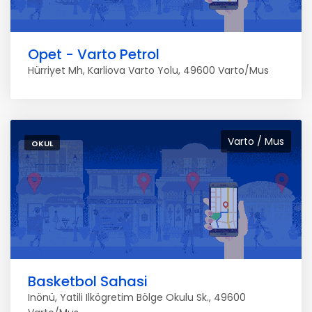
Opet - Varto Petrol
Hürriyet Mh, Karliova Varto Yolu, 49600 Varto/Mus
Varto / Mus
OKUL
Basketbol Sahasi
Inönü, Yatili Ilkögretim Bölge Okulu Sk., 49600