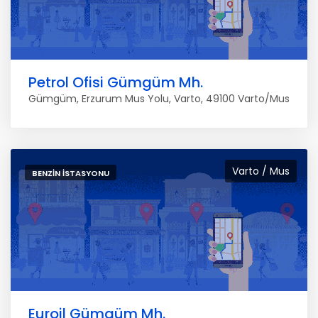
Petrol Ofisi Gümgüm Mh.
Gümgüm, Erzurum Mus Yolu, Varto, 49100 Varto/Mus
Varto / Mus
BENZIN İSTASYONU
Euroil Gümgüm Mh.