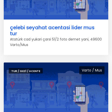
çelebi seyahat acentasi lider mus
tur
Atatürk cad yukari çarsi 51/2 foto demet yani, 49600
Varto/Mus
Varto / Mus
TUR / GEZI / ACENTE