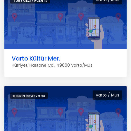
TUR / GEZI / ACENTE
Varto Kültür Mer.
Hürriyet, Hastane Cd., 49600 Varto/Mus
Varto / Mus
BENZIN İSTASYONU