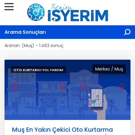
Arama Sonuçları
Aranan: (Muş) - 1.463 sonuç
Merkez / Muş
OTO KURTARICI YOL YARDIM
Muş En Yakın Çekici Oto Kurtarma