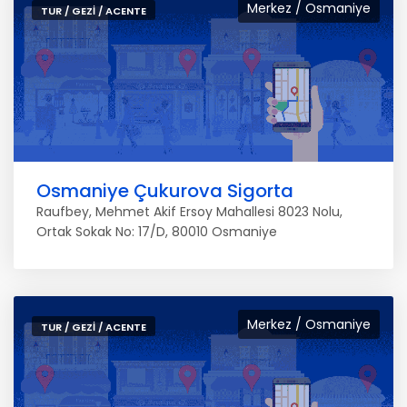
Merkez / Osmaniye
TUR / GEZI / ACENTE
Osmaniye Çukurova Sigorta
Raufbey, Mehmet Akif Ersoy Mahallesi 8023 Nolu,
Ortak Sokak No: 17/D, 80010 Osmaniye
Merkez / Osmaniye
TUR / GEZI / ACENTE