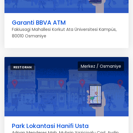
Garanti BBVA ATM
Fakiusagi Mahallesi Korkut Ata Üniversitesi Kampüs,
80010 Osmaniye
Merkez / Osmaniye
RESTORAN
Park Lokantasi Hanifi Usta
Adnan Menderes Mah. Muhsin Yazicioglu Cad. Aydin