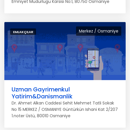
Emniyet Müdürlügü Karsisi No:1, 80750 Osmaniye
Merkez / Osmaniye
EMLAKÇILAR
Uzman Gayrimenkul
Yatirim&Danismanlik
Dr. Ahmet Alkan Caddesi Sehit Mehmet Tatli Sokak
No 15 MERKEZ / OSMANIYE Güntürkün Ishani Kat 2/207
1.noter Üstü, 80010 Osmaniye