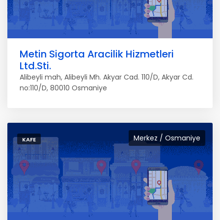
Metin Sigorta Aracilik Hizmetleri
Ltd.Sti.
Alibeyli mah, Alibeyli Mh. Akyar Cad. 110/D, Akyar Cd.
no:110/D, 80010 Osmaniye
Merkez / Osmaniye
KAFE