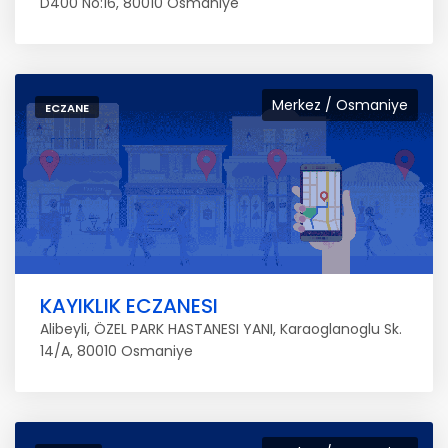
D400 No:16, 80010 Osmaniye
Merkez / Osmaniye
ECZANE
KAYIKLIK ECZANESI
Alibeyli, ÖZEL PARK HASTANESI YANI, Karaoglanoglu Sk.
14/A, 80010 Osmaniye