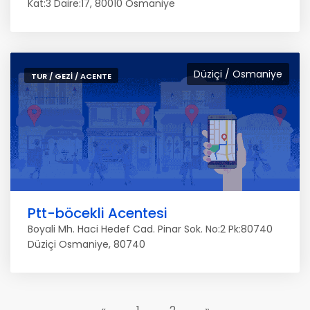
Kat:3 Daire:17, 80010 Osmaniye
Düziçi / Osmaniye
TUR / GEZI / ACENTE
Ptt-böcekli Acentesi
Boyali Mh. Haci Hedef Cad. Pinar Sok. No:2 Pk:80740
Düziçi Osmaniye, 80740