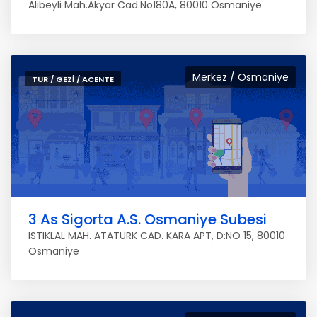
Alibeyli Mah.Akyar Cad.No180A, 80010 Osmaniye
Merkez / Osmaniye
TUR / GEZI / ACENTE
3 As Sigorta A.S. Osmaniye Subesi
ISTIKLAL MAH. ATATÜRK CAD. KARA APT, D:NO 15, 80010
Osmaniye