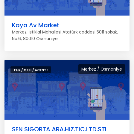
Kaya Av Market
Merkez, Istiklal Mahallesi Atatürk caddesi 5011 sokak,
No:6, 80010 Osmaniye
Merkez / Osmaniye
TUR / GEZI / ACENTE
SEN SIGORTA ARA.HIZ.TIC.LTD.STI