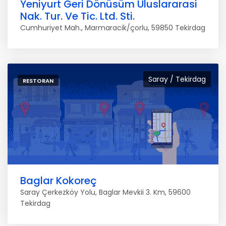
Yeniyurt Geri Dönüsüm Uluslararasi
Nak. Tur. Ve Tic. Ltd. Sti.
Cumhuriyet Mah., Marmaracik/çorlu, 59850 Tekirdag
Saray / Tekirdag
RESTORAN
Baglar Kokoreç
Saray Çerkezköy Yolu, Baglar Mevkii 3. Km, 59600
Tekirdag