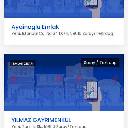
Aydinoglu Emlak
Yeni, Istanbul Cd. No:64 D:74, 59610 Saray/Tekirdag
Saray / Tekirdag
EMLAKÇILAR
YILMAZ GAYRIMENKUL
Yeni, Tomris Sk., 59610 Saray/Tekirdag