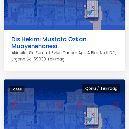
Dis Hekimi Mustafa Özkan
Muayenehanesi
Akincilar Sk. Zümrüt Evleri Tuncer Apt. A Blok No:11 D:2,
Ergene Sk., 59930 Tekirdag
Çorlu / Tekirdag
CAMI