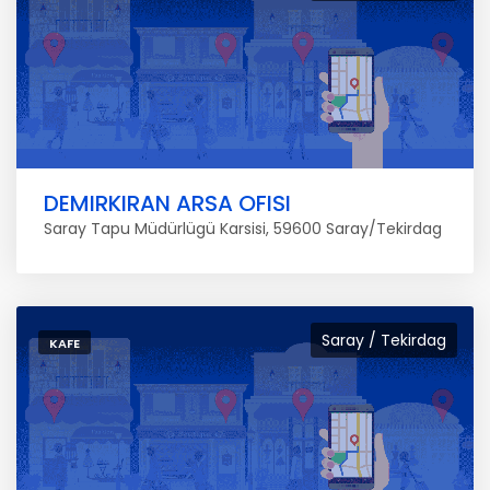
DEMIRKIRAN ARSA OFISI
Saray Tapu Müdürlügü Karsisi, 59600 Saray/Tekirdag
Saray / Tekirdag
KAFE