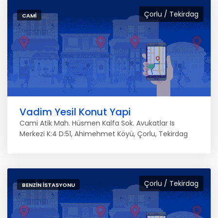
Çorlu / Tekirdag
CAMI
Vadim Yesil Konut Yapi
Cami Atik Mah. Hüsmen Kalfa Sok. Avukatlar Is
Merkezi K:4 D:51, Ahimehmet Köyü, Çorlu, Tekirdag
Çorlu / Tekirdag
BENZIN İSTASYONU