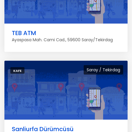
TEB ATM
Ayaspasa Mah. Cami Cad., 59600 Saray/Tekirdag
Saray / Tekirdag
KAFE
Sanliurfa Dürümcüsü