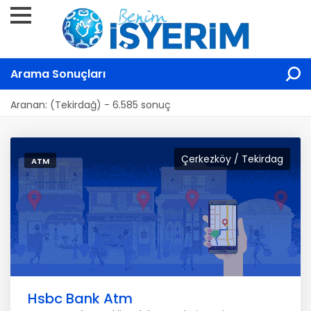
Arama Sonuçları
Aranan: (Tekirdağ) - 6.585 sonuç
Çerkezköy / Tekirdag
ATM
Hsbc Bank Atm