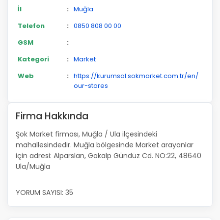
İl
:
Muğla
Telefon
:
0850 808 00 00
GSM
:
Kategori
:
Market
Web
:
https://kurumsal.sokmarket.com.tr/en/
our-stores
Firma Hakkında
Şok Market firması, Muğla / Ula ilçesindeki
mahallesindedir. Muğla bölgesinde Market arayanlar
için adresi: Alparslan, Gökalp Gündüz Cd. NO:22, 48640
Ula/Muğla
YORUM SAYISI: 35