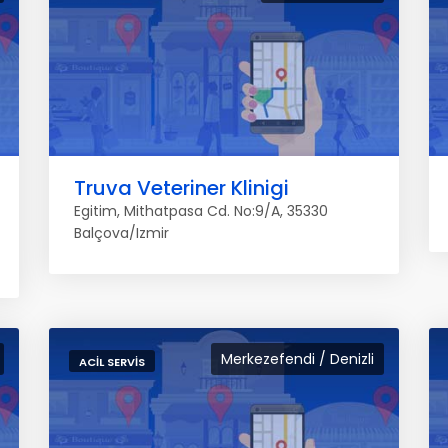
Truva Veteriner Klinigi
Egitim, Mithatpasa Cd. No:9/A, 35330
Balçova/Izmir
Merkezefendi / Denizli
ACIL SERVIS