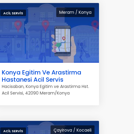
Meram / Konya
ACIL SERVIS
Konya Egitim Ve Arastirma
Hastanesi Acil Servis
Hacisaban, Konya Egitim ve Arastirma Hst.
Acil Servisi, 42090 Meram/Konya
Çayirova / Kocaeli
ACIL SERVIS