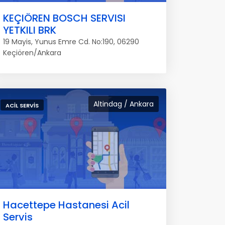
KEÇIÖREN BOSCH SERVISI
YETKILI BRK
19 Mayis, Yunus Emre Cd. No:190, 06290
Keçiören/Ankara
Altindag / Ankara
ACIL SERVIS
Hacettepe Hastanesi Acil
Servis