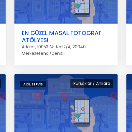
EN GÜZEL MASAL FOTOGRAF
ATÖLYESI
Adalet, 10053 Sk. No:12/A, 20040
Merkezefendi/Denizli
Pursaklar / Ankara
ACIL SERVIS