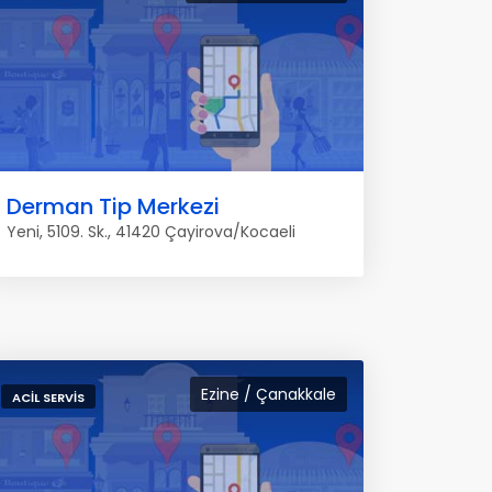
Derman Tip Merkezi
Yeni, 5109. Sk., 41420 Çayirova/Kocaeli
Ezine / Çanakkale
ACIL SERVIS