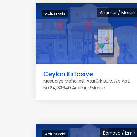
Anamur / Mersin
ACIL SERVIS
Ceylan Kirtasiye
Mesudiye Mahallesi, Atatürk Bulv. Alp Apt.
No:24, 33640 Anamur/Mersin
Bornova / Izmir
ACIL SERVIS