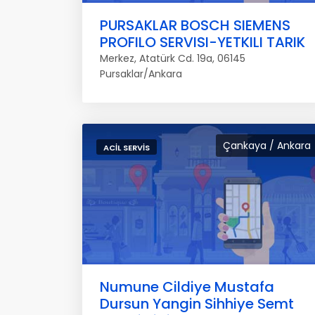
PURSAKLAR BOSCH SIEMENS
PROFILO SERVISI-YETKILI TARIK
Merkez, Atatürk Cd. 19a, 06145
Pursaklar/Ankara
Çankaya / Ankara
ACIL SERVIS
Numune Cildiye Mustafa
Dursun Yangin Sihhiye Semt