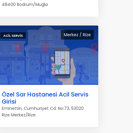
48400 Bodrum/Muğla
Merkez / Rize
ACIL SERVIS
Özel Sar Hastanesi Acil Servis
Girisi
Eminettin, Cumhuriyet Cd. No:73, 53020
Rize Merkez/Rize