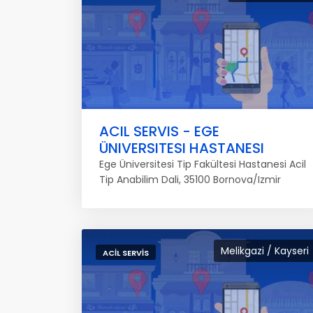
ACIL SERVIS - EGE
ÜNIVERSITESI HASTANESI
Ege Üniversitesi Tip Fakültesi Hastanesi Acil
Tip Anabilim Dali, 35100 Bornova/Izmir
Melikgazi / Kayseri
ACIL SERVIS