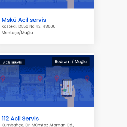
Mskü Acil servis
Köstekli, D550 No:43, 48000
Menteşe/Muğla
Bodrum / Muğla
ACIL SERVIS
112 Acil Servis
Kumbahçe, Dr. Mümtaz Ataman Cd.,