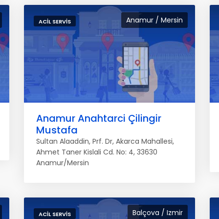
Anamur / Mersin
ACIL SERVIS
Anamur Anahtarci Çilingir
Mustafa
Sultan Alaaddin, Prf. Dr, Akarca Mahallesi,
Ahmet Taner Kislali Cd. No: 4, 33630
Anamur/Mersin
Balçova / Izmir
ACIL SERVIS