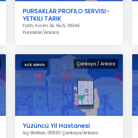
PURSAKLAR PROFILO SERVISI-
YETKILI TARIK
Fatih, Evcim Sk. No:5, 06145
Pursaklar/Ankara
Çankaya / Ankara
ACIL SERVIS
Yüzüncü Yil Hastanesi
Isçi Bloklari, 06530 Çankaya/Ankara