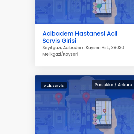
Acibadem Hastanesi Acil
Servis Girisi
Seyitgazi, Acibadem Kayseri Hst., 38030
Melikgazi/Kayseri
Pursaklar / Ankara
ACIL SERVIS