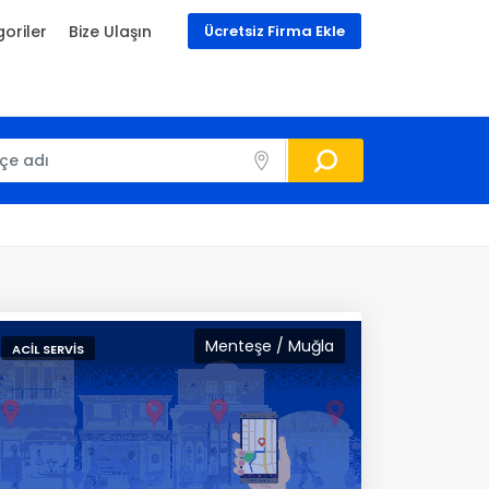
oriler
Bize Ulaşın
Ücretsiz Firma Ekle
Menteşe / Muğla
ACIL SERVIS