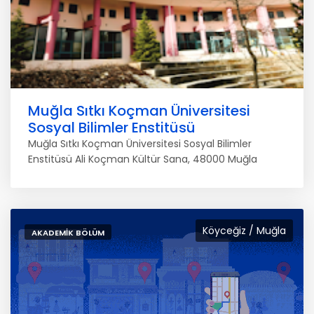
Muğla Sıtkı Koçman Üniversitesi
Sosyal Bilimler Enstitüsü
Muğla Sıtkı Koçman Üniversitesi Sosyal Bilimler
Enstitüsü Ali Koçman Kültür Sana, 48000 Muğla
Köyceğiz / Muğla
AKADEMIK BÖLÜM