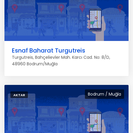
Esnaf Baharat Turgutreis
Turgutreis, Bahçelievler Mah. Karcı Cad. No: 8/D,
48960 Bodrum/Muğla
Bodrum / Muğla
AKTAR