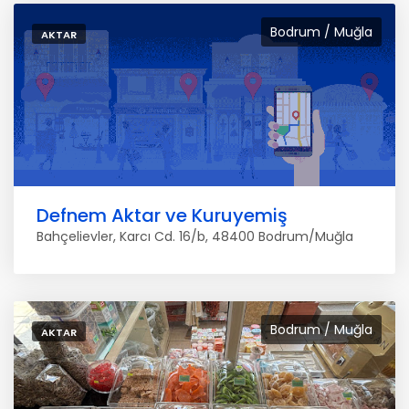
Bodrum / Muğla
AKTAR
Defnem Aktar ve Kuruyemiş
Bahçelievler, Karcı Cd. 16/b, 48400 Bodrum/Muğla
Bodrum / Muğla
AKTAR