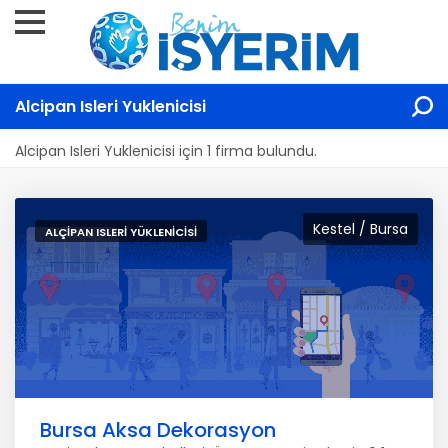
Alcipan Isleri Yuklenicisi
Alcipan Isleri Yuklenicisi için 1 firma bulundu.
Kestel / Bursa
ALÇIPAN ISLERI YÜKLENICISI
Bursa Aksa Dekorasyon