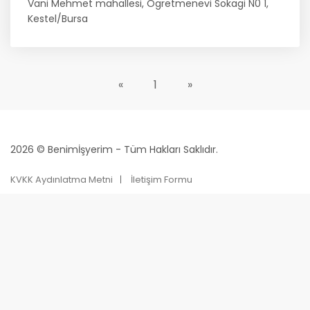
Vani Mehmet mahallesi, Ögretmenevi Sokagi N0 1,
Kestel/Bursa
«
1
»
2026 © Benimİşyerim - Tüm Hakları Saklıdır.
KVKK Aydınlatma Metni
İletişim Formu