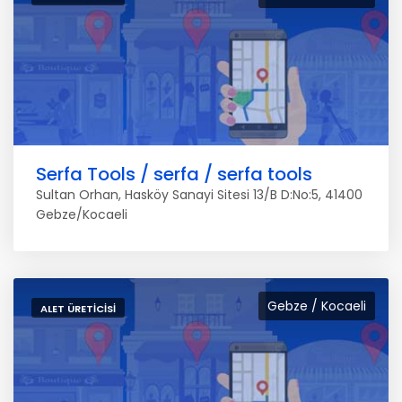
Serfa Tools / serfa / serfa tools
Sultan Orhan, Hasköy Sanayi Sitesi 13/B D:No:5, 41400
Gebze/Kocaeli
Gebze / Kocaeli
ALET ÜRETICISI