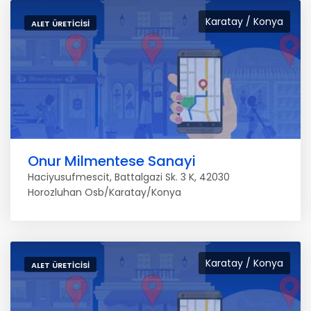
Karatay / Konya
ALET ÜRETICISI
Onur Milmentese Sanayi
Haciyusufmescit, Battalgazi Sk. 3 K, 42030
Horozluhan Osb/Karatay/Konya
Karatay / Konya
ALET ÜRETICISI