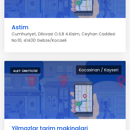
Astim
Cumhuriyet, Dilovasi O.S.B 4.Kisim, Ceyhan Caddesi
No:10, 41400 Gebze/Kocaeli
Kocasinan / Kayseri
ALET ÜRETICISI
Yilmazlar tarim makinalari