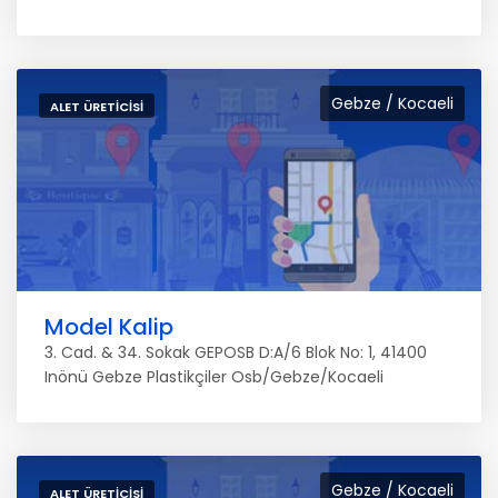
Gebze / Kocaeli
ALET ÜRETICISI
Model Kalip
3. Cad. & 34. Sokak GEPOSB D:A/6 Blok No: 1, 41400
Inönü Gebze Plastikçiler Osb/Gebze/Kocaeli
Gebze / Kocaeli
ALET ÜRETICISI