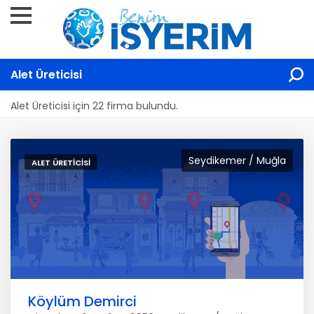
Alet Üreticisi
Alet Üreticisi için 22 firma bulundu.
Seydikemer / Muğla
ALET ÜRETICISI
Köylüm Demirci