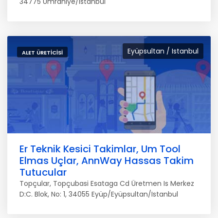
34775 Ümraniye/Istanbul
Eyüpsultan / Istanbul
ALET ÜRETICISI
Er Teknik Kesici Takimlar, Um Tool
Elmas Uçlar, AnnWay Hassas Takim
Tutucular
Topçular, Topçubasi Esataga Cd Üretmen Is Merkez
D:C. Blok, No: 1, 34055 Eyüp/Eyüpsultan/Istanbul