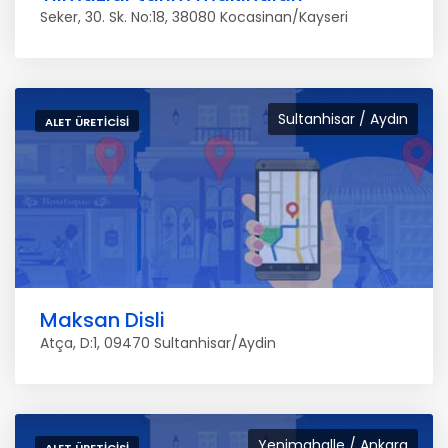
Seker, 30. Sk. No:18, 38080 Kocasinan/Kayseri
Sultanhisar / Aydın
ALET ÜRETICISI
Maksan Disli
Atça, D:1, 09470 Sultanhisar/Aydin
Yenimahalle / Ankara