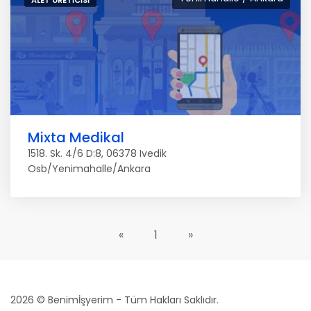
ALET ÜRETICISI
Mixta Medikal
1518. Sk. 4/6 D:8, 06378 Ivedik
Osb/Yenimahalle/Ankara
«
1
»
2026 © Benimİşyerim - Tüm Hakları Saklıdır.