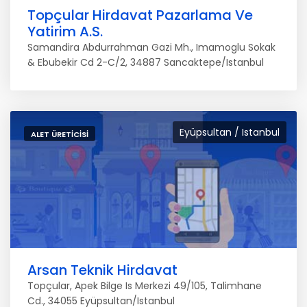
Topçular Hirdavat Pazarlama Ve
Yatirim A.S.
Samandira Abdurrahman Gazi Mh., Imamoglu Sokak
& Ebubekir Cd 2-C/2, 34887 Sancaktepe/Istanbul
Eyüpsultan / Istanbul
ALET ÜRETICISI
Arsan Teknik Hirdavat
Topçular, Apek Bilge Is Merkezi 49/105, Talimhane
Cd., 34055 Eyüpsultan/Istanbul