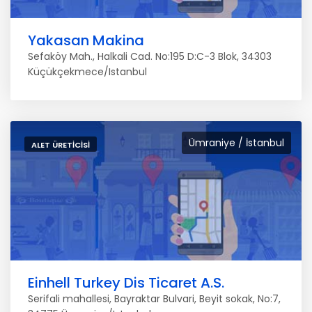
Yakasan Makina
Sefaköy Mah., Halkali Cad. No:195 D:C-3 Blok, 34303
Küçükçekmece/Istanbul
Ümraniye / İstanbul
ALET ÜRETICISI
Einhell Turkey Dis Ticaret A.S.
Serifali mahallesi, Bayraktar Bulvari, Beyit sokak, No:7,