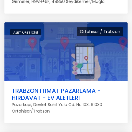
Girmeler, H9VH+6F, 48850 Seydikemer/Muğla
Ortahisar / Trabzon
ALET ÜRETICISI
TRABZON ITIMAT PAZARLAMA -
HIRDAVAT - EV ALETLERI
Pazarkapi, Devlet Sahil Yolu Cd. No:103, 61030
Ortahisar/Trabzon