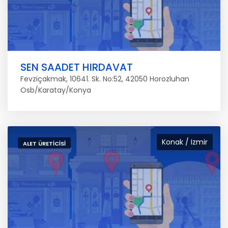
SEN SAADET HIRDAVAT
Fevziçakmak, 10641. Sk. No:52, 42050 Horozluhan
Osb/Karatay/Konya
Konak / Izmir
ALET ÜRETICISI