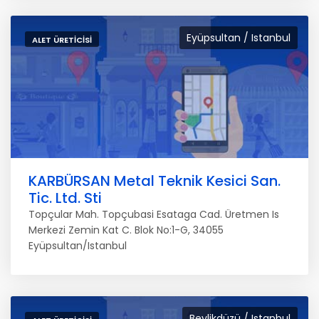
Eyüpsultan / Istanbul
ALET ÜRETICISI
KARBÜRSAN Metal Teknik Kesici San.
Tic. Ltd. Sti
Topçular Mah. Topçubasi Esataga Cad. Üretmen Is
Merkezi Zemin Kat C. Blok No:1-G, 34055
Eyüpsultan/Istanbul
Beylikdüzü / Istanbul