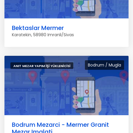
Bektaslar Mermer
Karatekin, 58980 Imranli/Sivas
Bodrum / Mugla
ANIT MEZAR YAPIM İŞI YÜKLENICISI
Bodrum Mezarci - Mermer Granit
Mezar Imalati