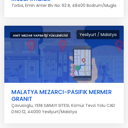
Torba, Emin Anter Blv No: 92 B, 48400 Bodrum/Mugla
Yesilyurt / Malatya
ANIT MEZAR YAPIM İŞI YÜKLENICISI
MALATYA MEZARCI-PASIFIK MERMER
GRANIT
Çavusoglu, YENI SANAYI SITESI, Kömür Tevzi Yolu CAD
D:NO:12, 44000 Yesilyurt/Malatya