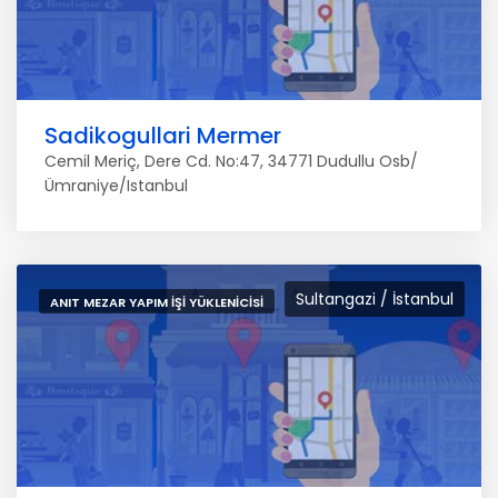
Sadikogullari Mermer
Cemil Meriç, Dere Cd. No:47, 34771 Dudullu Osb/
Ümraniye/Istanbul
Sultangazi / İstanbul
ANIT MEZAR YAPIM İŞI YÜKLENICISI