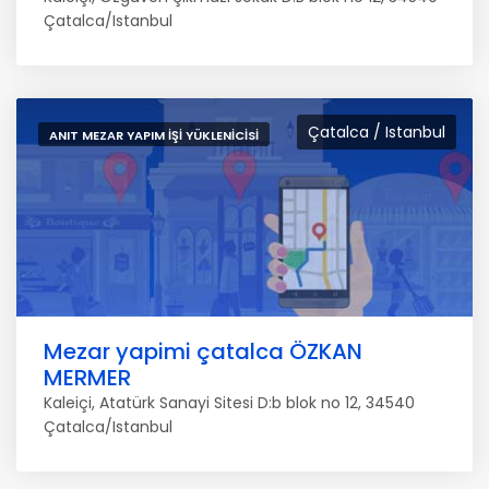
Çatalca/Istanbul
Çatalca / Istanbul
ANIT MEZAR YAPIM İŞI YÜKLENICISI
Mezar yapimi çatalca ÖZKAN
MERMER
Kaleiçi, Atatürk Sanayi Sitesi D:b blok no 12, 34540
Çatalca/Istanbul