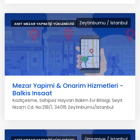
Zeytinburnu / İstanbul
ANIT MEZAR YAPIM İŞI YÜKLENICISI
Mezar Yapimi & Onarim Hizmetleri -
Balkis Insaat
Kazliçesme, Sahipsiz Hayvan Bakim Evi Bitisigi, Seyit
Nizam Cd. No:218/1, 34015 Zeytinburnu/Istanbul
Ümraniye / İstanbul