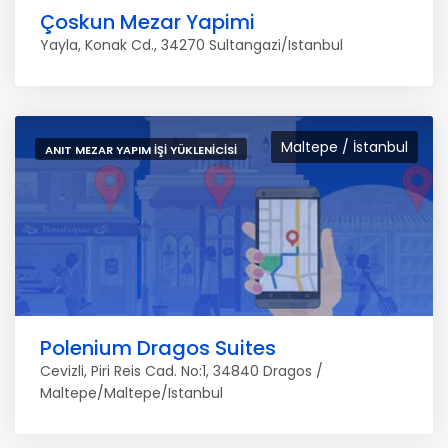
Çoskun Mezar Yapimi
Yayla, Konak Cd., 34270 Sultangazi/Istanbul
Maltepe / İstanbul
ANIT MEZAR YAPIM İŞI YÜKLENICISI
Polenium Dragos Suites
Cevizli, Piri Reis Cad. No:1, 34840 Dragos /
Maltepe/Maltepe/Istanbul