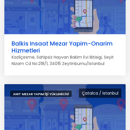
Balkis Insaat Mezar Yapim-Onarim
Hizmetleri
Kazliçesme, Sahipsiz Hayvan Bakim Evi Bitisigi, Seyit
Nizam Cd No:218/1, 34015 Zeytinburnu/Istanbul
Çatalca / Istanbul
ANIT MEZAR YAPIM İŞI YÜKLENICISI