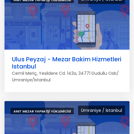
ANIT MEZAR YAPIM İŞI YÜKLENICISI
Ulus Peyzaj - Mezar Bakim Hizmetleri
Istanbul
Cemil Meriç, Yesildere Cd. 143a, 34771 Dudullu Osb/
Ümraniye/Istanbul
Ümraniye / İstanbul
ANIT MEZAR YAPIM İŞI YÜKLENICISI