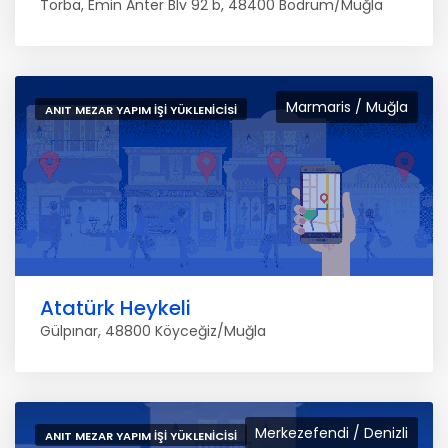
Torba, Emin Anter Blv 92 b, 48400 Bodrum/Muğla
Marmaris / Muğla
ANIT MEZAR YAPIM İŞI YÜKLENICISI
Atatürk Heykeli
Gülpınar, 48800 Köyceğiz/Muğla
Merkezefendi / Denizli
ANIT MEZAR YAPIM İŞI YÜKLENICISI