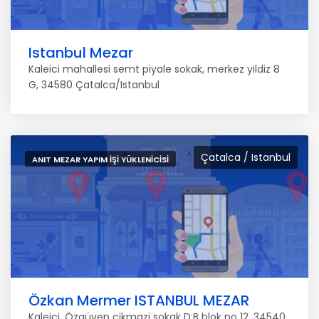
Istanbul Mezar
Kaleici mahallesi semt piyale sokak, merkez yildiz 8
G, 34580 Çatalca/Istanbul
Çatalca / Istanbul
ANIT MEZAR YAPIM İŞI YÜKLENICISI
Özkan Mermer ISTANBUL MEZAR
Kaleiçi, Özgüven çikmazi sokak D:B blok no 12, 34540