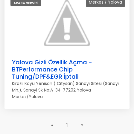
Merkez / Yalova
ARABA SERVISI
Yalova Gizli Özellik Açma -
BTPerformance Chip
Tuning/DPF&EGR İptali
Kirazlı Köyü Yenisan ( Citysan) Sanayi Sitesi (Sanayi
Mh.), Sanayi Sk No:A-34, 77202 Yalova
Merkez/Yalova
«
1
»