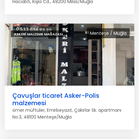
Hacıabti, Kışla Cd., 48200 Milas/Muğla
Menteşe / Muğla
ASKERI MALZEME MAĞAZASI
Çavuşlar ticaret Asker-Polis
malzemesi
ömer müftüler, Emirbeyazıt, Çakırlar Sk. apartmanı
No:3, 48100 Menteşe/Muğla