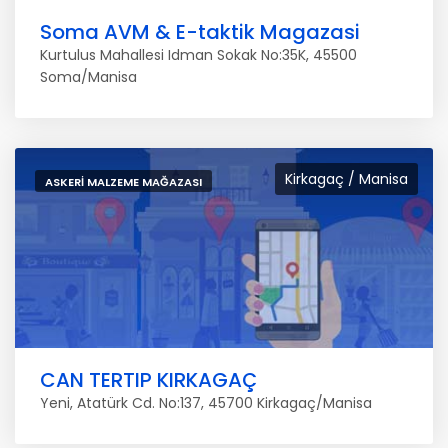
Soma AVM & E-taktik Magazasi
Kurtulus Mahallesi Idman Sokak No:35K, 45500
Soma/Manisa
Kirkagaç / Manisa
ASKERI MALZEME MAĞAZASI
CAN TERTIP KIRKAGAÇ
Yeni, Atatürk Cd. No:137, 45700 Kirkagaç/Manisa