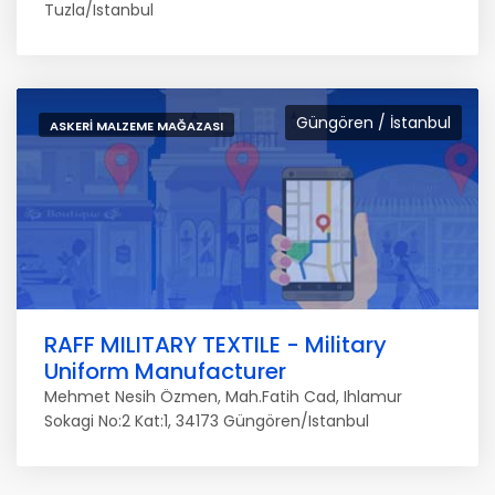
Tuzla/Istanbul
Güngören / İstanbul
ASKERI MALZEME MAĞAZASI
RAFF MILITARY TEXTILE - Military
Uniform Manufacturer
Mehmet Nesih Özmen, Mah.Fatih Cad, Ihlamur
Sokagi No:2 Kat:1, 34173 Güngören/Istanbul