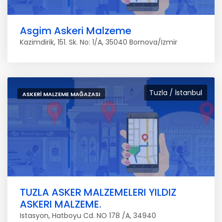
Asgim Askeri Malzeme
Kazimdirik, 151. Sk. No: 1/A, 35040 Bornova/Izmir
Tuzla / İstanbul
ASKERI MALZEME MAĞAZASI
TUZLA ASKER MALZEMELERI YILDIZ
ASKERI MALZEME.
Istasyon, Hatboyu Cd. NO 178 /A, 34940