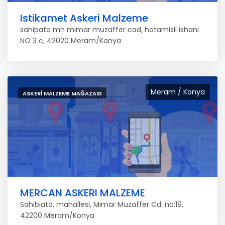
Istikamet Askeri Malzeme
sahipata mh mimar muzaffer cad, hotamisli ishani
NO 3 c, 42020 Meram/Konya
Meram / Konya
ASKERI MALZEME MAĞAZASI
MERCAN ASKERI MALZEME
Sahibiata, mahallesi, Mimar Muzaffer Cd. no:19,
42200 Meram/Konya