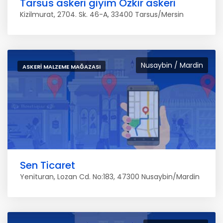
Tarsus askeri giyim Özkir askeri
Kizilmurat, 2704. Sk. 46-A, 33400 Tarsus/Mersin
Nusaybin / Mardin
ASKERI MALZEME MAĞAZASI
Sen Ticaret
Yenituran, Lozan Cd. No:183, 47300 Nusaybin/Mardin