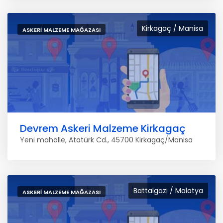
Kirkagaç / Manisa
ASKERI MALZEME MAĞAZASI
Devrem Askeri Malzeme Kirkagaç
Yeni mahalle, Atatürk Cd., 45700 Kirkagaç/Manisa
Battalgazi / Malatya
ASKERI MALZEME MAĞAZASI