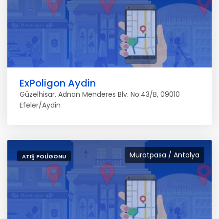
ExPoligon Aydin
Güzelhisar, Adnan Menderes Blv. No:43/B, 09010
Efeler/Aydin
Muratpasa / Antalya
ATIŞ POLIGONU