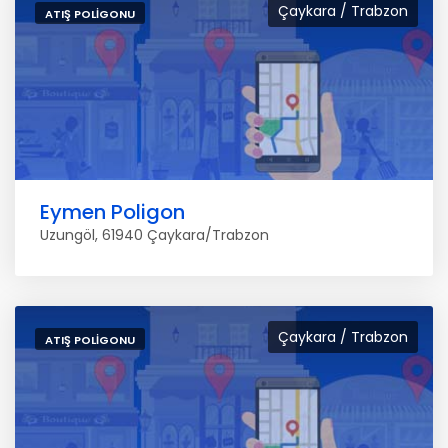
Çaykara / Trabzon
ATIŞ POLIGONU
Eymen Poligon
Uzungöl, 61940 Çaykara/Trabzon
Çaykara / Trabzon
ATIŞ POLIGONU