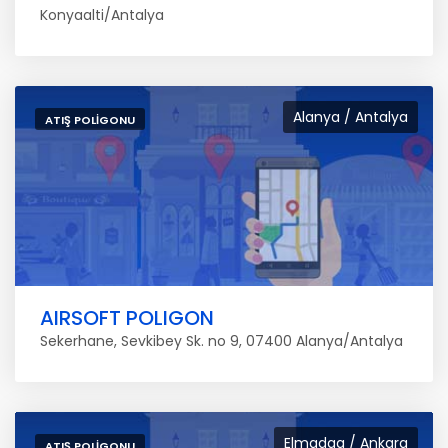
Konyaalti/Antalya
Alanya / Antalya
ATIŞ POLIGONU
AIRSOFT POLIGON
Sekerhane, Sevkibey Sk. no 9, 07400 Alanya/Antalya
Elmadag / Ankara
ATIŞ POLIGONU