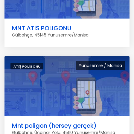
MNT ATIS POLIGONU
Gülbahçe, 45145 Yunusemre/Manisa
Yunusemre / Manisa
ATIŞ POLIGONU
Mnt poligon (hersey gerçek)
Gülbahçe, Üçpinar Yolu, 45110 Yunusemre/Manisa