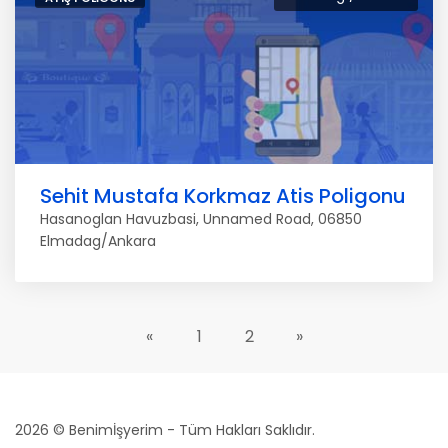
Sehit Mustafa Korkmaz Atis Poligonu
Hasanoglan Havuzbasi, Unnamed Road, 06850
Elmadag/Ankara
«
1
2
»
2026 © Benimİşyerim - Tüm Hakları Saklıdır.