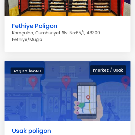
Fethiye Poligon
Karaçulha, Cumhuriyet Blv. No:65/1, 48300
Fethiye/Muğla
merkez / Usak
ATIŞ POLIGONU
Usak poligon