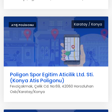
Karatay / Konya
ATIŞ POLIGONU
Poligon Spor Egitim Aticilik Ltd. Sti.
(Konya Atis Poligonu)
Fevziçakmak, Çelik Cd. No:69, 42060 Horozluhan
Osb/Karatay/Konya