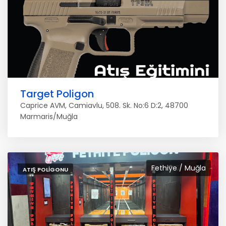
Target Poligon
Caprice AVM, Camiavlu, 508. Sk. No:6 D:2, 48700
Marmaris/Muğla
Fethiye / Muğla
ATIŞ POLIGONU