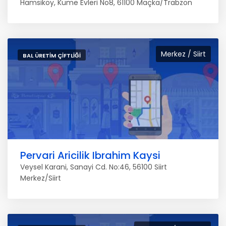
Hamsiköy, Küme Evleri No8, 61100 Maçka/Trabzon
Merkez / Siirt
BAL ÜRETIM ÇIFTLIĞI
Pervari Aricilik Ibrahim Kaysi
Veysel Karani, Sanayi Cd. No:46, 56100 Siirt
Merkez/Siirt