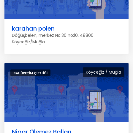
karahan polen
Döğüşbelen, merkez No:30 no:10, 48800
Köyceğiz/Muğla
Köyceğiz / Muğla
BAL ÜRETIM ÇIFTLIĞI
Nigar Ölemez Balları