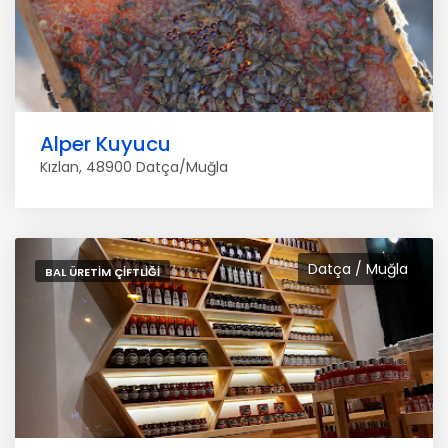
Alper Kuyucu
Kızlan, 48900 Datça/Muğla
Datça / Muğla
BAL ÜRETIM ÇIFTLIĞI