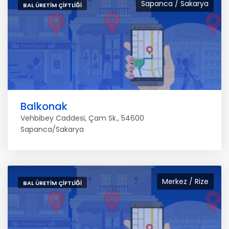
Sapanca / Sakarya
BAL ÜRETIM ÇIFTLIĞI
Balkonak
Vehbibey Caddesi, Çam Sk., 54600
Sapanca/Sakarya
Merkez / Rize
BAL ÜRETIM ÇIFTLIĞI