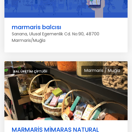
marmaris balcısı
Sarıana, Ulusal Egemenlik Cd. No:90, 48700
Marmaris/Muğla
Marmaris / Muğla
BAL ÜRETIM ÇIFTLIĞI
MARMARİS MİMARAS NATURAL