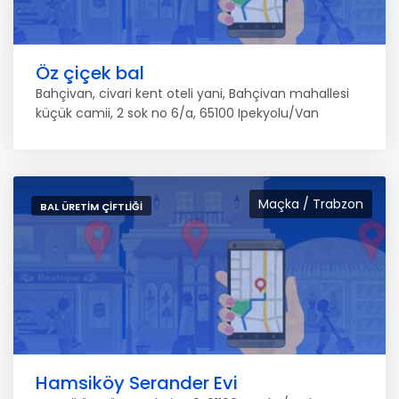
Öz çiçek bal
Bahçivan, civari kent oteli yani, Bahçivan mahallesi
küçük camii, 2 sok no 6/a, 65100 Ipekyolu/Van
Maçka / Trabzon
BAL ÜRETIM ÇIFTLIĞI
Hamsiköy Serander Evi