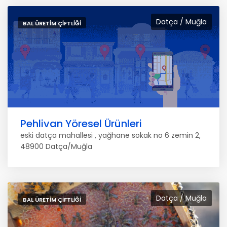
Datça / Muğla
BAL ÜRETIM ÇIFTLIĞI
Pehlivan Yöresel Ürünleri
eski datça mahallesi , yağhane sokak no 6 zemin 2,
48900 Datça/Muğla
Datça / Muğla
BAL ÜRETIM ÇIFTLIĞI