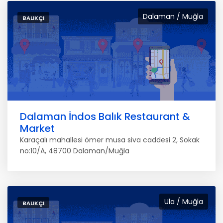
Dalaman / Muğla
BALIKÇI
Dalaman İndos Balık Restaurant &
Market
Karaçalı mahallesi ömer musa siva caddesi 2, Sokak
no:10/A, 48700 Dalaman/Muğla
Ula / Muğla
BALIKÇI