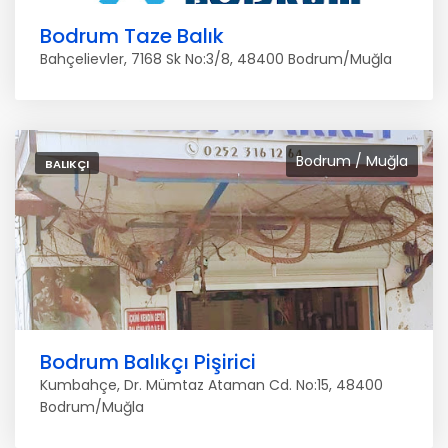
Bodrum Taze Balık
Bahçelievler, 7168 Sk No:3/8, 48400 Bodrum/Muğla
Bodrum / Muğla
BALIKÇI
Bodrum Balıkçı Pişirici
Kumbahçe, Dr. Mümtaz Ataman Cd. No:15, 48400
Bodrum/Muğla