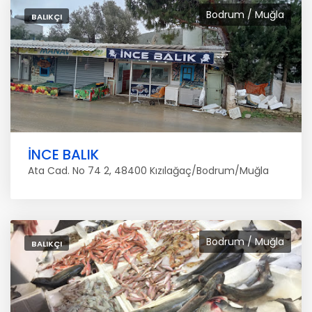
Bodrum / Muğla
BALIKÇI
İNCE BALIK
Ata Cad. No 74 2, 48400 Kızılağaç/Bodrum/Muğla
Bodrum / Muğla
BALIKÇI