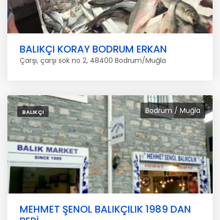
BALIKÇI KORAY BODRUM ERKAN
Çarşı, çarşı sok no 2, 48400 Bodrum/Muğla
Bodrum / Muğla
BALIKÇI
MEHMET ŞENOL BALIKÇILIK 1989 DAN