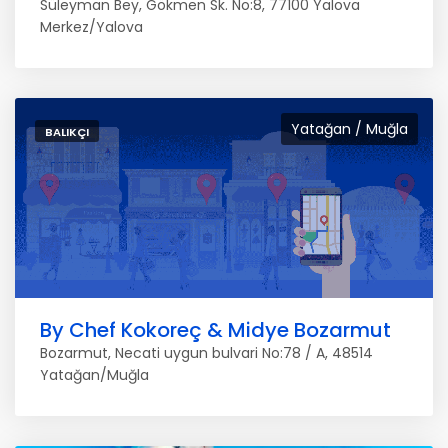
Süleyman Bey, Gökmen Sk. No:8, 77100 Yalova
Merkez/Yalova
Yatağan / Muğla
BALIKÇI
By Chef Kokoreç & Midye Bozarmut
Bozarmut, Necati uygun bulvari No:78 / A, 48514
Yatağan/Muğla