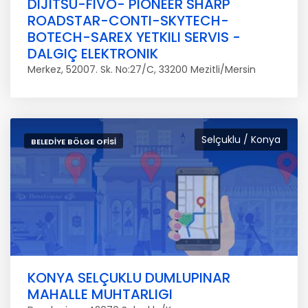
DIJITSU-FIVO- PIONEER SHARP
ROADSTAR-CONTI-SKYTECH-
BOTECH-SAREX YETKILI SERVIS -
DALGIÇ ELEKTRONIK
Merkez, 52007. Sk. No:27/C, 33200 Mezitli/Mersin
Selçuklu / Konya
BELEDIYE BÖLGE OFISI
KONYA SELÇUKLU DUMLUPINAR
MAHALLE MUHTARLIGI