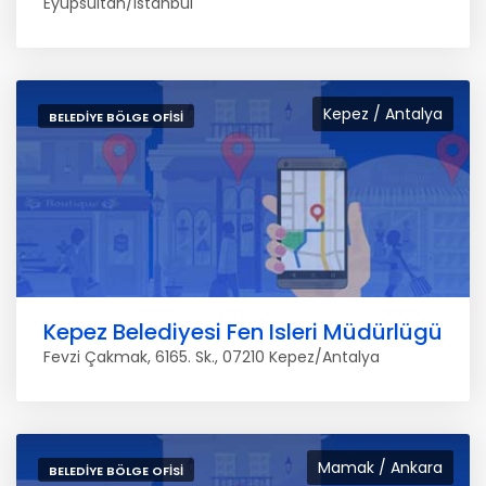
Eyüpsultan/Istanbul
Kepez / Antalya
BELEDIYE BÖLGE OFISI
Kepez Belediyesi Fen Isleri Müdürlügü
Fevzi Çakmak, 6165. Sk., 07210 Kepez/Antalya
Mamak / Ankara
BELEDIYE BÖLGE OFISI