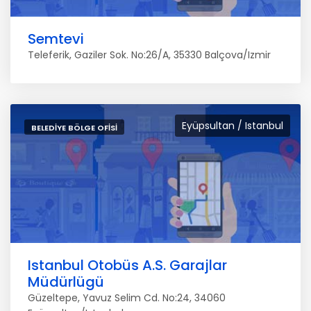
Semtevi
Teleferik, Gaziler Sok. No:26/A, 35330 Balçova/Izmir
Eyüpsultan / Istanbul
BELEDIYE BÖLGE OFISI
Istanbul Otobüs A.S. Garajlar
Müdürlügü
Güzeltepe, Yavuz Selim Cd. No:24, 34060