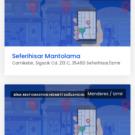
Seferihisar Mantolama
Camikebir, Sigacik Cd. 213 C, 35460 Seferihisar/Izmir
Menderes / Izmir
BINA RESTORASYON HIZMETI SAĞLAYICISI