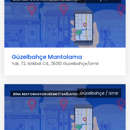
Güzelbahçe Mantolama
Yali, 72, Istikbal Cd., 35310 Güzelbahçe/Izmir
Güzelbahçe / Izmir
BINA RESTORASYON HIZMETI SAĞLAYICISI