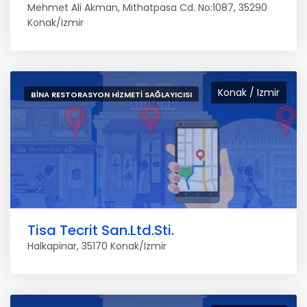
Mehmet Ali Akman, Mithatpasa Cd. No:1087, 35290
Konak/Izmir
Konak / Izmir
BINA RESTORASYON HIZMETI SAĞLAYICISI
Tisa Tecrit San.Ltd.Sti.
Halkapinar, 35170 Konak/Izmir