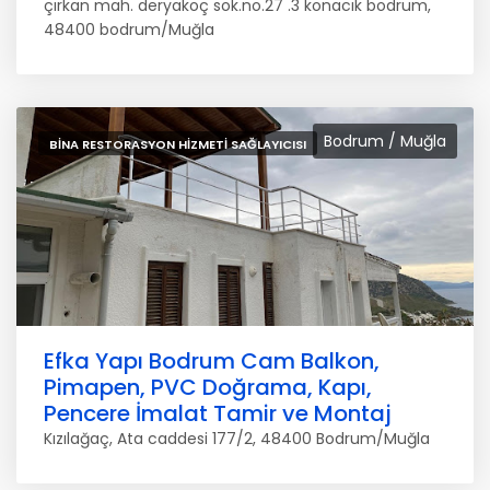
çırkan mah. deryakoç sok.no.27 .3 konacık bodrum,
48400 bodrum/Muğla
Bodrum / Muğla
BINA RESTORASYON HIZMETI SAĞLAYICISI
Efka Yapı Bodrum Cam Balkon,
Pimapen, PVC Doğrama, Kapı,
Pencere İmalat Tamir ve Montaj
Kızılağaç, Ata caddesi 177/2, 48400 Bodrum/Muğla