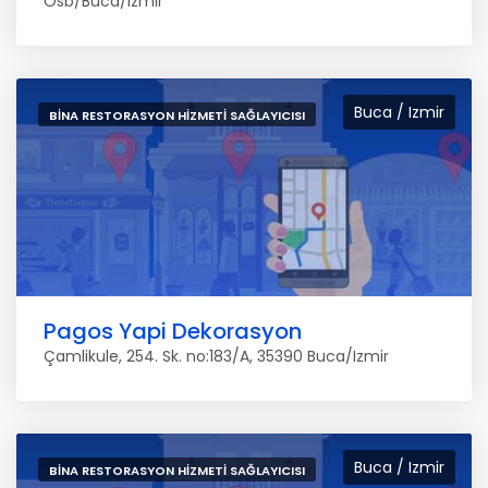
Osb/Buca/Izmir
Buca / Izmir
BINA RESTORASYON HIZMETI SAĞLAYICISI
Pagos Yapi Dekorasyon
Çamlikule, 254. Sk. no:183/A, 35390 Buca/Izmir
Buca / Izmir
BINA RESTORASYON HIZMETI SAĞLAYICISI