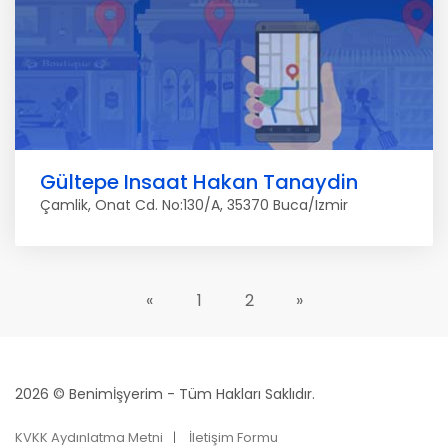
Gültepe Insaat Hakan Tanaydin
Çamlik, Onat Cd. No:130/A, 35370 Buca/Izmir
«
1
2
»
2026 © Benimİşyerim - Tüm Hakları Saklıdır.
KVKK Aydınlatma Metni
İletişim Formu