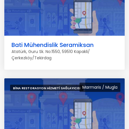
Bati Mühendislik Seramiksan
Atatürk, Guru Sk. No:1550, 59510 Kapakli/
Çerkezköy/Tekirdag
Marmaris / Mugla
BINA RESTORASYON HIZMETI SAĞLAYICISI