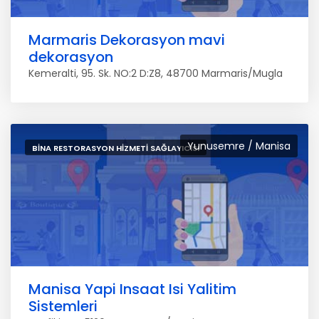
Marmaris Dekorasyon mavi
dekorasyon
Kemeralti, 95. Sk. NO:2 D:Z8, 48700 Marmaris/Mugla
Yunusemre / Manisa
BINA RESTORASYON HIZMETI SAĞLAYICISI
Manisa Yapi Insaat Isi Yalitim
Sistemleri