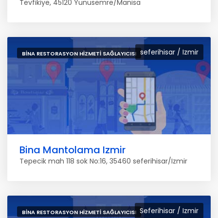
Tevfikiye, 45120 Yunusemre/Manisa
seferihisar / Izmir
BINA RESTORASYON HIZMETI SAĞLAYICISI
Bina Mantolama Izmir
Tepecik mah 118 sok No:16, 35460 seferihisar/Izmir
Seferihisar / Izmir
BINA RESTORASYON HIZMETI SAĞLAYICISI