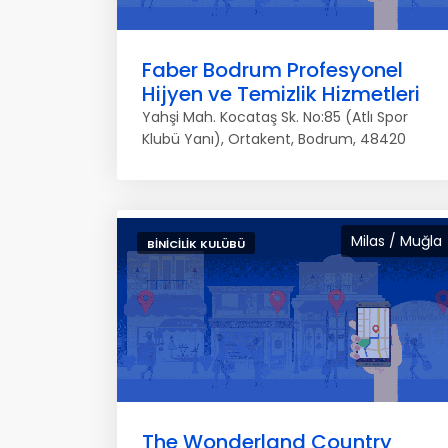
Faber Bodrum Profesyonel
Hijyen ve Temizlik Hizmetleri
Yahşi Mah. Kocataş Sk. No:85 (Atlı Spor
Klubü Yanı), Ortakent, Bodrum, 48420
Milas / Muğla
BINICILIK KULÜBÜ
The Wonderland Country