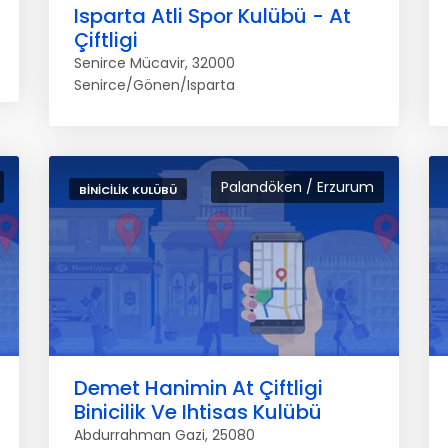
Isparta Atli Spor Kulübü - At
Çiftligi
Senirce Mücavir, 32000
Senirce/Gönen/Isparta
Palandöken / Erzurum
BINICILIK KULÜBÜ
Demet Hanimin At Çiftligi
Binicilik Ve Ihtisas Kulübü
Abdurrahman Gazi, 25080