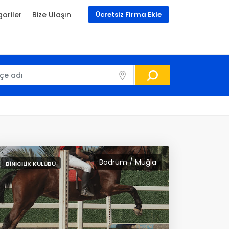
oriler
Bize Ulaşın
Ücretsiz Firma Ekle
Bodrum / Muğla
BINICILIK KULÜBÜ