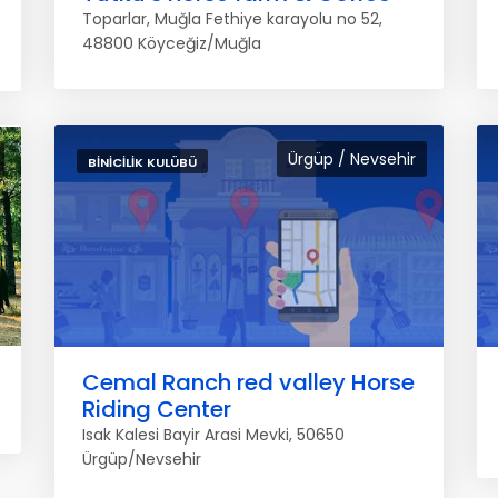
Toparlar, Muğla Fethiye karayolu no 52,
48800 Köyceğiz/Muğla
Ürgüp / Nevsehir
BINICILIK KULÜBÜ
Cemal Ranch red valley Horse
Riding Center
Isak Kalesi Bayir Arasi Mevki, 50650
Ürgüp/Nevsehir