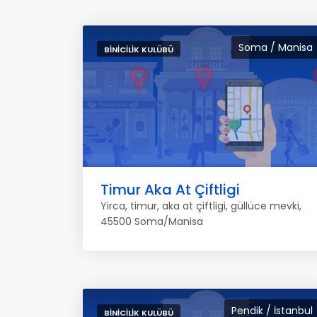
Soma / Manisa
BINICILIK KULÜBÜ
Timur Aka At Çiftligi
Yirca, timur, aka at çiftligi, güllüce mevki,
45500 Soma/Manisa
Pendik / İstanbul
BINICILIK KULÜBÜ