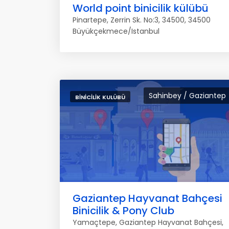
World point binicilik külübü
Pinartepe, Zerrin Sk. No:3, 34500, 34500
Büyükçekmece/Istanbul
Sahinbey / Gaziantep
BINICILIK KULÜBÜ
Gaziantep Hayvanat Bahçesi
Binicilik & Pony Club
Yamaçtepe, Gaziantep Hayvanat Bahçesi,