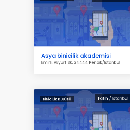
Asya binicilik akademisi
Emirli, Akyurt Sk, 34444 Pendik/Istanbul
Fatih / Istanbul
BINICILIK KULÜBÜ