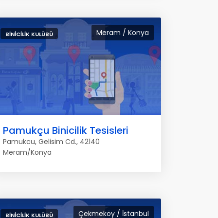
Meram / Konya
BINICILIK KULÜBÜ
Pamukçu Binicilik Tesisleri
Pamukcu, Gelisim Cd., 42140
Meram/Konya
Çekmeköy / İstanbul
BINICILIK KULÜBÜ