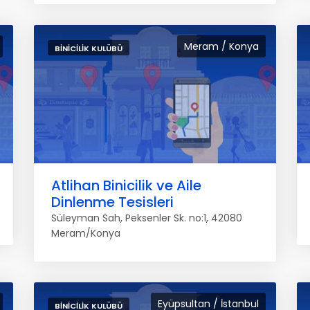
Meram / Konya
BINICILIK KULÜBÜ
Atlihan Binicilik ve Aile
Dinlenme Tesisleri
Süleyman Sah, Peksenler Sk. no:1, 42080
Meram/Konya
Eyüpsultan / İstanbul
BINICILIK KULÜBÜ