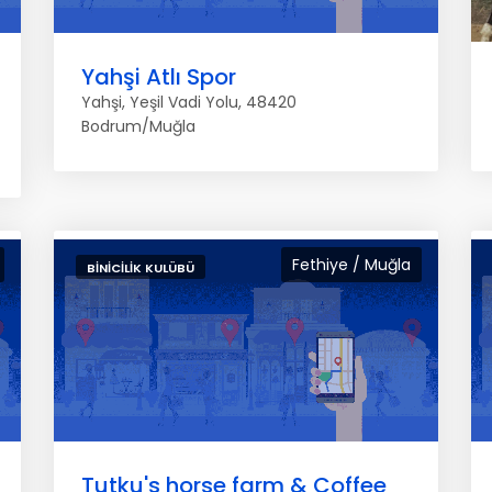
Yahşi Atlı Spor
Yahşi, Yeşil Vadi Yolu, 48420
Bodrum/Muğla
Fethiye / Muğla
BINICILIK KULÜBÜ
Tutku's horse farm & Coffee