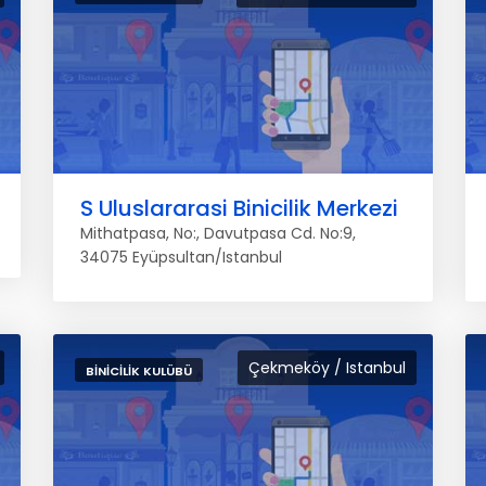
S Uluslararasi Binicilik Merkezi
Mithatpasa, No:, Davutpasa Cd. No:9,
34075 Eyüpsultan/Istanbul
Çekmeköy / Istanbul
BINICILIK KULÜBÜ