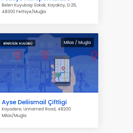
Belen Kuyubaşı Sokak, Kayaköy, D:26,
48300 Fethiye/Muğla
Milas / Mugla
BINICILIK KULÜBÜ
Ayse Deliismail Çiftligi
Kayadere, Unnamed Road, 48200
Milas/Mugla