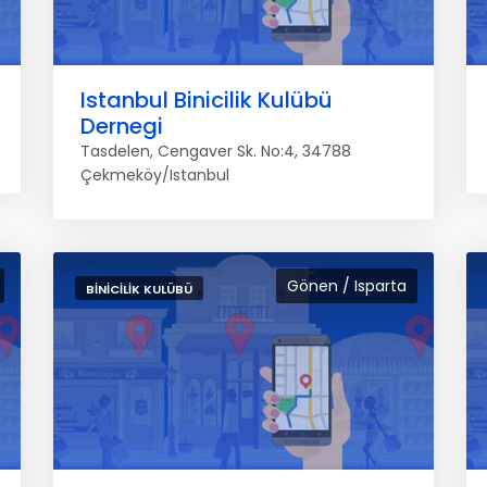
Istanbul Binicilik Kulübü
Dernegi
Tasdelen, Cengaver Sk. No:4, 34788
Çekmeköy/Istanbul
Gönen / Isparta
BINICILIK KULÜBÜ