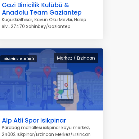
Gazi Binicilik Kulübü &
Anadolu Team Gaziantep
Küçükkizilhisar, Kavun Oku Mevkii, Halep
Blv., 27470 Sahinbey/Gaziantep
Merkez / Erzincan
BINICILIK KULÜBÜ
Alp Atli Spor Isikpinar
Parabag mahallesi isikpinar köyü merkez,
24002 Isikpinar/Erzincan Merkez/Erzincan