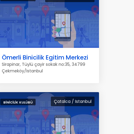
Ömerli Binicilik Egitim Merkezi
Sirapinar, Tüylü çayir sokak no:35, 34799
Çekmeköy/Istanbul
Çatalca / Istanbul
BINICILIK KULÜBÜ