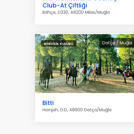
Club-At Çiftliği
Bahçe, D330, 48200 Milas/Muğla
Datça / Muğla
BINICILIK KULÜBÜ
Bitti
Hızırşah, D:D, 48900 Datça/Muğla