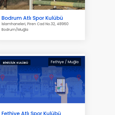
Bodrum Atlı Spor Kulübü
İslamhaneleri, Piren Cad No.32, 48960
Bodrum/Muğla
Fethiye / Muğla
BINICILIK KULÜBÜ
Fethiye Atlı Spor Kulübü