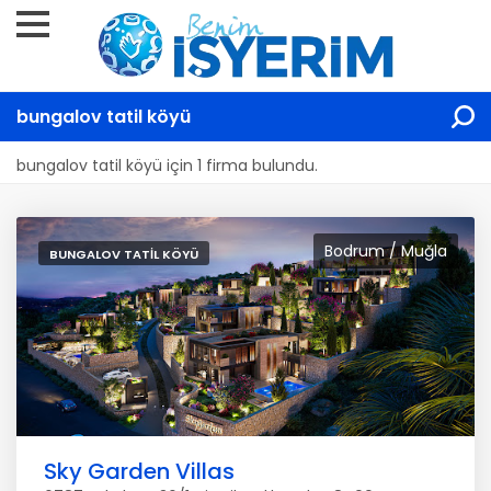
bungalov tatil köyü
bungalov tatil köyü için 1 firma bulundu.
Bodrum / Muğla
BUNGALOV TATIL KÖYÜ
Sky Garden Villas