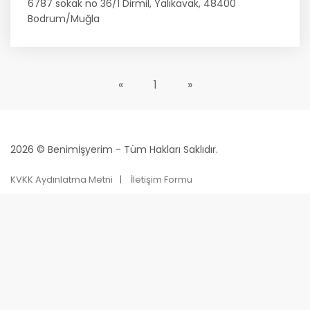
6787 sokak no 36/1 Dirmil, Yalıkavak, 48400
Bodrum/Muğla
«
1
»
2026 © Benimİşyerim - Tüm Hakları Saklıdır.
KVKK Aydınlatma Metni
İletişim Formu