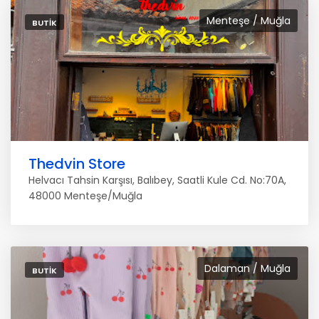
Menteşe / Muğla
BUTIK
Thedvin Store
Helvacı Tahsin Karşısı, Balıbey, Saatli Kule Cd. No:70A,
48000 Menteşe/Muğla
Dalaman / Muğla
BUTIK