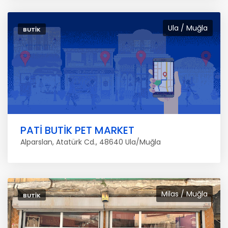
Ula / Muğla
BUTIK
PATİ BUTİK PET MARKET
Alparslan, Atatürk Cd., 48640 Ula/Muğla
Milas / Muğla
BUTIK