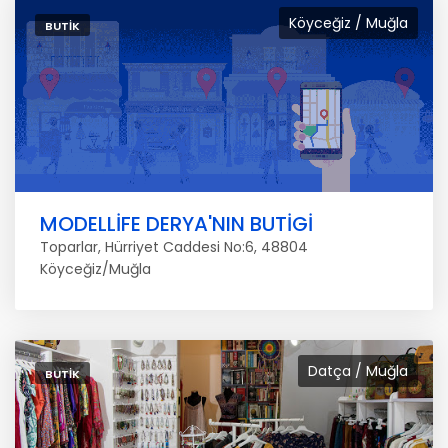
Köyceğiz / Muğla
BUTIK
MODELLİFE DERYA'NIN BUTİGİ
Toparlar, Hürriyet Caddesi No:6, 48804
Köyceğiz/Muğla
Datça / Muğla
BUTIK