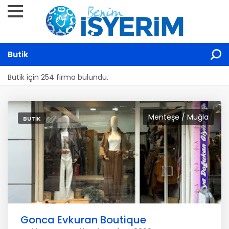
Butik
Butik için 254 firma bulundu.
Menteşe / Muğla
BUTIK
Gonca Evkuran Boutique