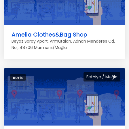
Amelia Clothes&Bag Shop
Beyaz Saray Apart, Armutalan, Adnan Menderes Cd.
No:, 48706 Marmaris/Muğla
Fethiye / Muğla
BUTIK