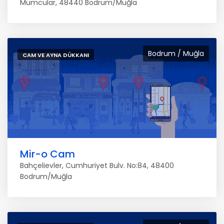
Mumcular, 48440 Bodrum/Muğla
Bodrum / Muğla
CAM VE AYNA DÜKKANI
Mir-o Cam
Bahçelievler, Cumhuriyet Bulv. No:84, 48400
Bodrum/Muğla