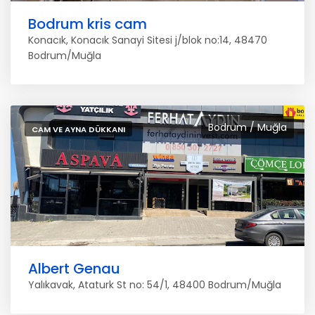
Bodrum kris cam
Konacık, Konacık Sanayi Sitesi j/blok no:14, 48470
Bodrum/Muğla
Bodrum / Muğla
CAM VE AYNA DÜKKANI
Albert Genau
Yalıkavak, Ataturk St no: 54/1, 48400 Bodrum/Muğla