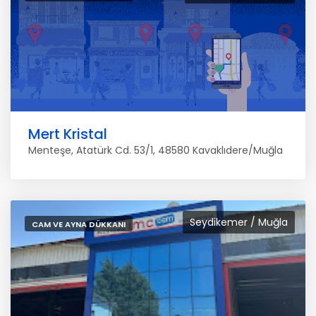
Mert Kristal
Menteşe, Atatürk Cd. 53/1, 48580 Kavaklıdere/Muğla
Seydikemer / Muğla
CAM VE AYNA DÜKKANI