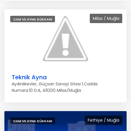
Milas / Muğla
CAM VE AYNA DÜKKANI
Teknik Ayna
Aydınlıkevler, Güçsan Sanayi Sitesi 1.Cadde
Numara:10 D:A, 48200 Milas/Muğla
Fethiye / Muğla
CAM VE AYNA DÜKKANI