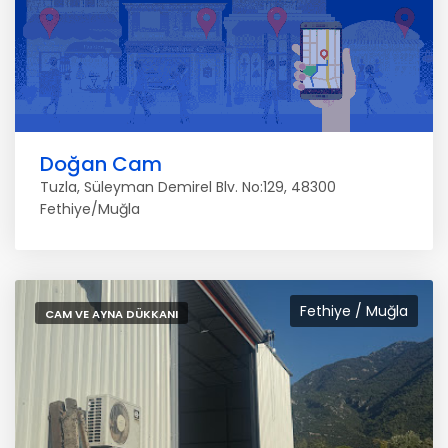
Doğan Cam
Tuzla, Süleyman Demirel Blv. No:129, 48300
Fethiye/Muğla
Fethiye / Muğla
CAM VE AYNA DÜKKANI