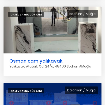
Bodrum / Muğla
CAM VE AYNA DÜKKANI
Osman cam yalıkavak
Yalıkavak, Atatürk Cd. 24/a, 48400 Bodrum/Muğla
Dalaman / Muğla
CAM VE AYNA DÜKKANI