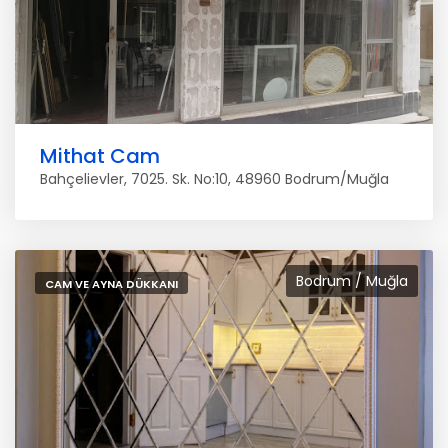
Mithat Cam
Bahçelievler, 7025. Sk. No:10, 48960 Bodrum/Muğla
Bodrum / Muğla
CAM VE AYNA DÜKKANI