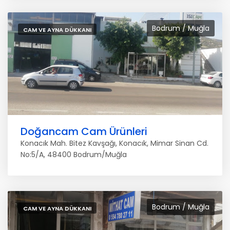
Bodrum / Muğla
CAM VE AYNA DÜKKANI
Doğancam Cam Ürünleri
Konacık Mah. Bitez Kavşağı, Konacık, Mimar Sinan Cd.
No:5/A, 48400 Bodrum/Muğla
Bodrum / Muğla
CAM VE AYNA DÜKKANI