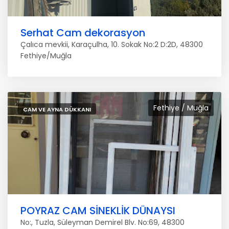
Serhat Cam dekorasyon
Çalıca mevkii, Karaçulha, 10. Sokak No:2 D:2D, 48300
Fethiye/Muğla
Fethiye / Muğla
CAM VE AYNA DÜKKANI
POYRAZ CAM SİNEKLİK DÜNAYSI
No:, Tuzla, Süleyman Demirel Blv. No:69, 48300