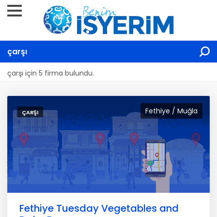
çarşı
çarşı için 5 firma bulundu.
Fethiye / Muğla
ÇARŞI
Fethiye Tuesday Vegetables and