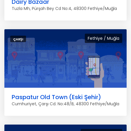
Dairy Bazaar
Tuzla Mh, Pürşah Bey Cd No:4, 48300 Fethiye/Muğla
Fethiye / Muğla
ÇARŞI
Paspatur Old Town (Eski Şehir)
Cumhuriyet, Çarşı Cd. No:48/B, 48300 Fethiye/Muğla