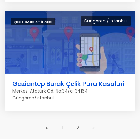
Güngören / İstanbul
ÇELIK KASA ATÖLYESI
Gaziantep Burak Çelik Para Kasalari
Merkez, Atatürk Cd. No:34/a, 34164
Güngören/Istanbul
«
1
2
»