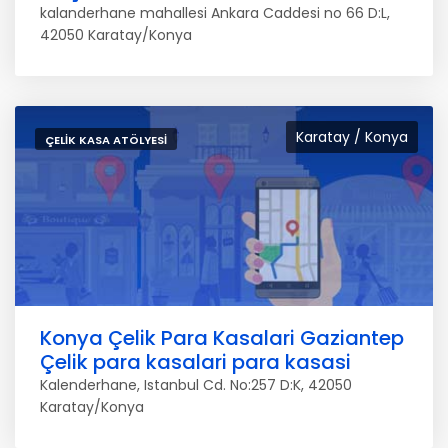
kalanderhane mahallesi Ankara Caddesi no 66 D:L,
42050 Karatay/Konya
Karatay / Konya
ÇELIK KASA ATÖLYESI
Konya Çelik Para Kasalari Gaziantep
Çelik para kasalari para kasasi
Kalenderhane, Istanbul Cd. No:257 D:K, 42050
Karatay/Konya