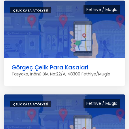
Fethiye / Mugla
ÇELIK KASA ATÖLYESI
Görgeç Çelik Para Kasalari
Tasyaka, Inönü Blv. No:22/A, 48300 Fethiye/Mugla
Fethiye / Mugla
ÇELIK KASA ATÖLYESI