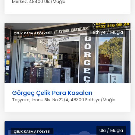
Merkez, 48400 Ula/Muğla
Fethiye / Muğla
ÇELIK KASA ATÖLYESI
Görgeç Çelik Para Kasaları
Taşyaka, İnönü Blv. No:22/A, 48300 Fethiye/Muğla
Ula / Muğla
ÇELIK KASA ATÖLYESI