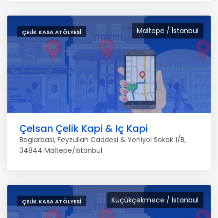
Maltepe / İstanbul
ÇELIK KASA ATÖLYESI
Çelsan Çelik Kapi & Iç Kapi
Baglarbasi, Feyzullah Caddesi & Yeniyol Sokak 1/B,
34844 Maltepe/Istanbul
Küçükçekmece / İstanbul
ÇELIK KASA ATÖLYESI