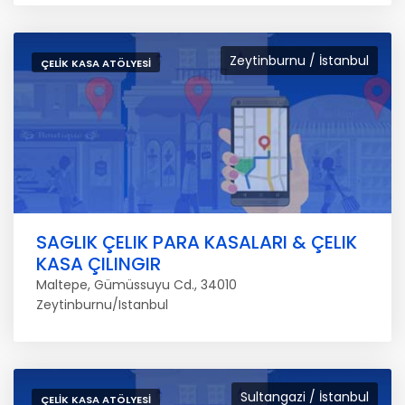
Zeytinburnu / İstanbul
ÇELIK KASA ATÖLYESI
SAGLIK ÇELIK PARA KASALARI & ÇELIK
KASA ÇILINGIR
Maltepe, Gümüssuyu Cd., 34010
Zeytinburnu/Istanbul
Sultangazi / İstanbul
ÇELIK KASA ATÖLYESI