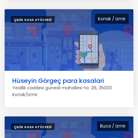
Konak / Izmir
ÇELIK KASA ATÖLYESI
Hüseyin Görgeç para kasalari
Yesillik caddesi günesli mahallesi no :26, 35000
Konak/Izmir
Buca / Izmir
ÇELIK KASA ATÖLYESI