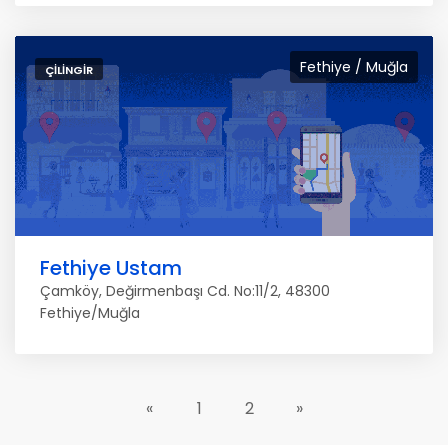
Fethiye / Muğla
ÇILINGIR
Fethiye Ustam
Çamköy, Değirmenbaşı Cd. No:11/2, 48300
Fethiye/Muğla
«
1
2
»