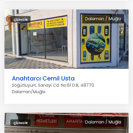
Dalaman / Muğla
ÇILINGIR
Anahtarcı Cemil Usta
Söğütlüyurt, Sanayi Cd. No:61 D:B, 48770
Dalaman/Muğla
Dalaman / Muğla
ÇILINGIR