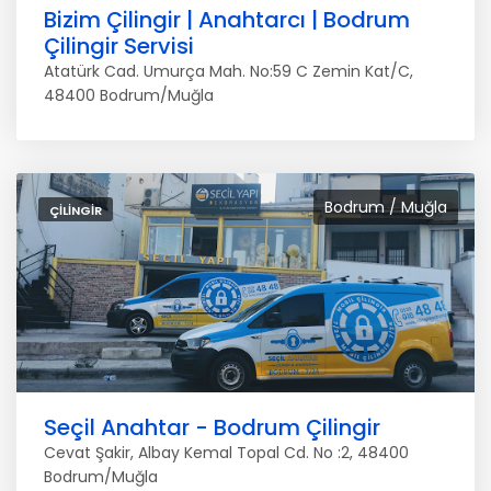
Bizim Çilingir | Anahtarcı | Bodrum
Çilingir Servisi
Atatürk Cad. Umurça Mah. No:59 C Zemin Kat/C,
48400 Bodrum/Muğla
Bodrum / Muğla
ÇILINGIR
Seçil Anahtar - Bodrum Çilingir
Cevat Şakir, Albay Kemal Topal Cd. No :2, 48400
Bodrum/Muğla