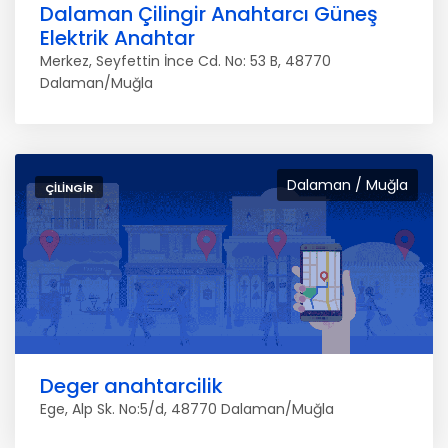
Dalaman Çilingir Anahtarcı Güneş
Elektrik Anahtar
Merkez, Seyfettin İnce Cd. No: 53 B, 48770
Dalaman/Muğla
Dalaman / Muğla
ÇILINGIR
Deger anahtarcilik
Ege, Alp Sk. No:5/d, 48770 Dalaman/Muğla