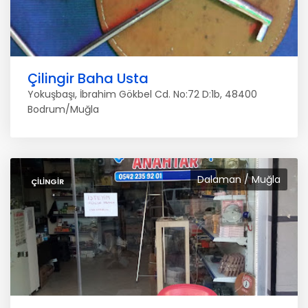
Çilingir Baha Usta
Yokuşbaşı, İbrahim Gökbel Cd. No:72 D:1b, 48400
Bodrum/Muğla
Dalaman / Muğla
ÇILINGIR