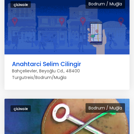
Bodrum / Muğla
ÇILINGIR
Anahtarci Selim Cilingir
Bahçelievler, Beyoğlu Cd., 48400
Turgutreis/Bodrum/Muğla
Bodrum / Muğla
ÇILINGIR