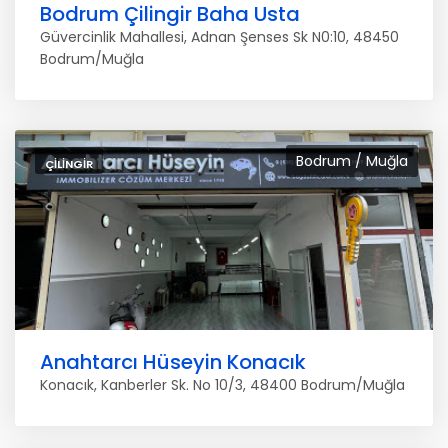
Bodrum Çilingir Baha Usta
Güvercinlik Mahallesi, Adnan Şenses Sk N0:10, 48450
Bodrum/Muğla
Bodrum / Muğla
ÇILINGIR
Anahtarcı Hüseyin Konacık
Konacık, Kanberler Sk. No 10/3, 48400 Bodrum/Muğla