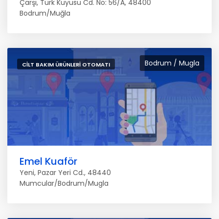
Çarşı, Türk Kuyusu Cd. No: 56/A, 48400
Bodrum/Muğla
Bodrum / Mugla
CILT BAKIM ÜRÜNLERI OTOMATI
Emel Kuaför
Yeni, Pazar Yeri Cd., 48440
Mumcular/Bodrum/Mugla