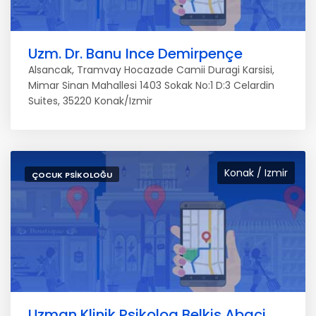
Uzm. Dr. Banu Ince Demirpençe
Alsancak, Tramvay Hocazade Camii Duragi Karsisi,
Mimar Sinan Mahallesi 1403 Sokak No:1 D:3 Celardin
Suites, 35220 Konak/Izmir
Konak / Izmir
ÇOCUK PSIKOLOĞU
Uzman Klinik Psikolog Belkis Abaci