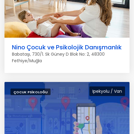
Nino Çocuk ve Psikolojik Danışmanlık
Babataşı, 730/1. Sk Güney D Blok No: 2, 48300
Fethiye/Muğla
Ipekyolu / Van
ÇOCUK PSIKOLOĞU