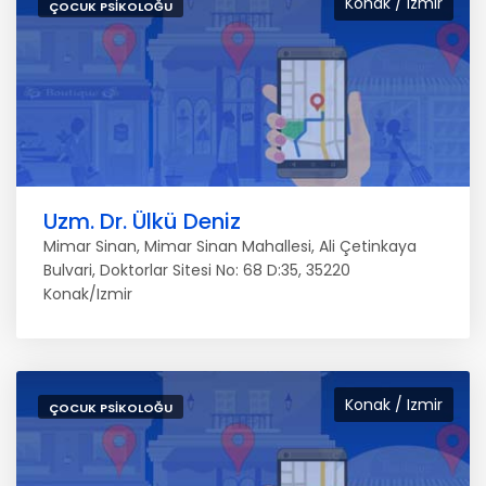
Konak / Izmir
ÇOCUK PSIKOLOĞU
Uzm. Dr. Ülkü Deniz
Mimar Sinan, Mimar Sinan Mahallesi, Ali Çetinkaya
Bulvari, Doktorlar Sitesi No: 68 D:35, 35220
Konak/Izmir
Konak / Izmir
ÇOCUK PSIKOLOĞU