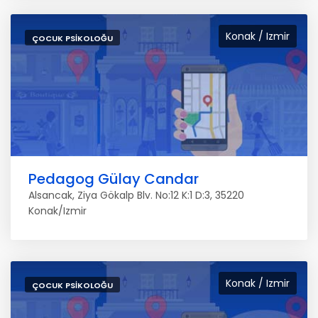
Konak / Izmir
ÇOCUK PSIKOLOĞU
Pedagog Gülay Candar
Alsancak, Ziya Gökalp Blv. No:12 K:1 D:3, 35220
Konak/Izmir
Konak / Izmir
ÇOCUK PSIKOLOĞU