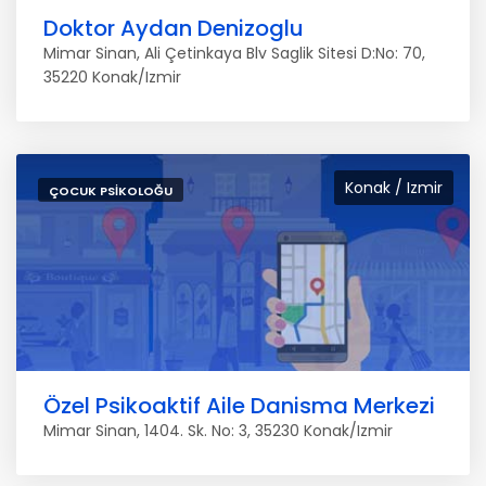
Doktor Aydan Denizoglu
Mimar Sinan, Ali Çetinkaya Blv Saglik Sitesi D:No: 70,
35220 Konak/Izmir
Konak / Izmir
ÇOCUK PSIKOLOĞU
Özel Psikoaktif Aile Danisma Merkezi
Mimar Sinan, 1404. Sk. No: 3, 35230 Konak/Izmir