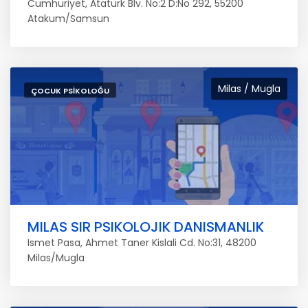
Cumhuriyet, Atatürk Blv. No:2 D:No 292, 55200
Atakum/Samsun
Milas / Mugla
ÇOCUK PSIKOLOĞU
MILAS SIR PSIKOLOJIK DANISMANLIK
Ismet Pasa, Ahmet Taner Kislali Cd. No:31, 48200
Milas/Mugla