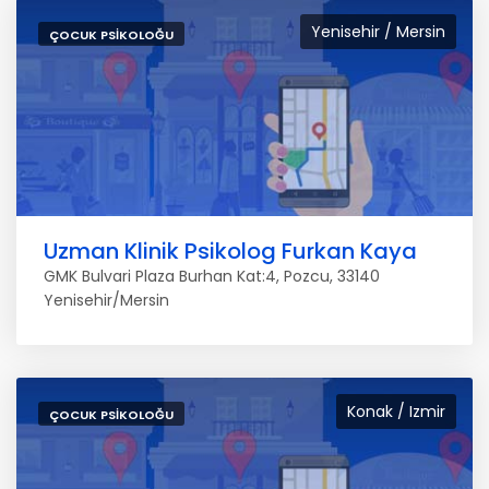
Yenisehir / Mersin
ÇOCUK PSIKOLOĞU
Uzman Klinik Psikolog Furkan Kaya
GMK Bulvari Plaza Burhan Kat:4, Pozcu, 33140
Yenisehir/Mersin
Konak / Izmir
ÇOCUK PSIKOLOĞU