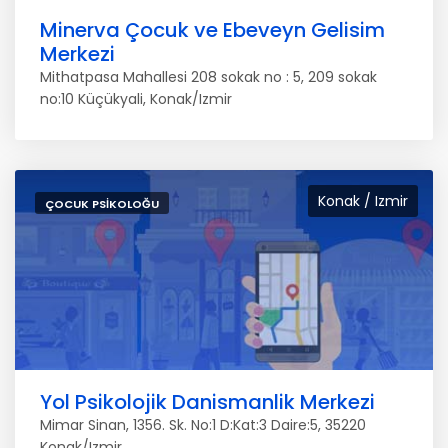
Minerva Çocuk ve Ebeveyn Gelisim
Merkezi
Mithatpasa Mahallesi 208 sokak no : 5, 209 sokak
no:10 Küçükyali, Konak/Izmir
Konak / Izmir
ÇOCUK PSIKOLOĞU
Yol Psikolojik Danismanlik Merkezi
Mimar Sinan, 1356. Sk. No:1 D:Kat:3 Daire:5, 35220
Konak/Izmir