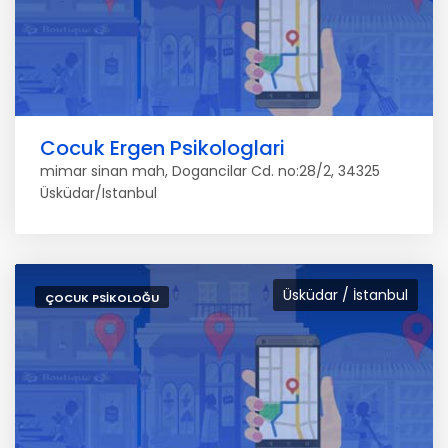
Cocuk Ergen Psikologlari
mimar sinan mah, Dogancilar Cd. no:28/2, 34325
Üsküdar/Istanbul
Üsküdar / İstanbul
ÇOCUK PSIKOLOĞU