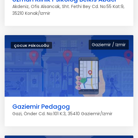
Akdeniz, Ofis Alsancak, Sht. Fethi Bey Cd. No:55 Kat:9,
35210 Konak/Izmir
Gaziemir / Izmir
ÇOCUK PSIKOLOĞU
Gaziemir Pedagog
Gazi, Önder Cd. No:101 K:3, 35410 Gaziemir/Izmir