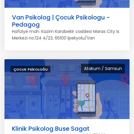
Van Psikolog | Çocuk Psikologu -
Pedagog
Hafiziye mah. Kazim Karabekir caddesi Maras City Is
Merkezi no:124 4/23, 65100 Ipekyolu/Van
Atakum / Samsun
ÇOCUK PSIKOLOĞU
Klinik Psikolog Buse Sagat