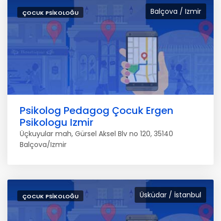
Balçova / Izmir
ÇOCUK PSIKOLOĞU
Psikolog Pedagog Çocuk Ergen
Psikologu Izmir
Üçkuyular mah, Gürsel Aksel Blv no 120, 35140
Balçova/Izmir
Üsküdar / İstanbul
ÇOCUK PSIKOLOĞU