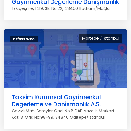
Gayrimenkul Değerleme Danışmanlık
Eskiçeşme, 1419. Sk. No:22, 48400 Bodrum/Muğla
Maltepe / İstanbul
DEĞERLEMECI
Taksim Kurumsal Gayrimenkul
Degerleme ve Danismanlik A.S.
Cevizli Mah. Saraylar Cad. No:6 DAP Vazo Is Merkezi
Kat:13, Ofis No:98-99, 34846 Maltepe/Istanbul