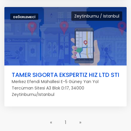
Zeytinburnu / Istanbul
DEĞERLEMECI
TAMER SIGORTA EKSPERTIZ HIZ LTD STI
Merkez Efendi Mahallesi E-5 Güney Yan Yol
Tercüman Sitesi A3 Blok D:17, 34000
Zeytinburnu/Istanbul
«
1
»