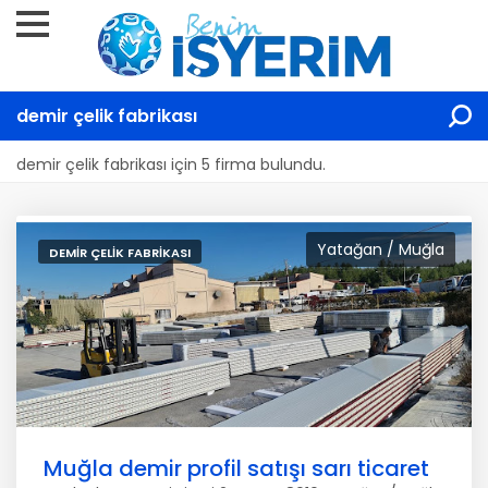
demir çelik fabrikası
demir çelik fabrikası için 5 firma bulundu.
Yatağan / Muğla
DEMIR ÇELIK FABRIKASI
Muğla demir profil satışı sarı ticaret