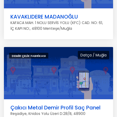
KAVAKLIDERE MADANOĞLU
KAFACA MAH. 1 NOLU SERVİS YOLU (KFC) CAD. NO: 61,
İÇ KAPI NO:, 48100 Menteşe/Muğla
Datça / Muğla
DEMIR ÇELIK FABRIKASI
Çakıcı Metal Demir Profil Saç Panel
Reşadiye, Knidos Yolu Üzeri D:28/B, 48900