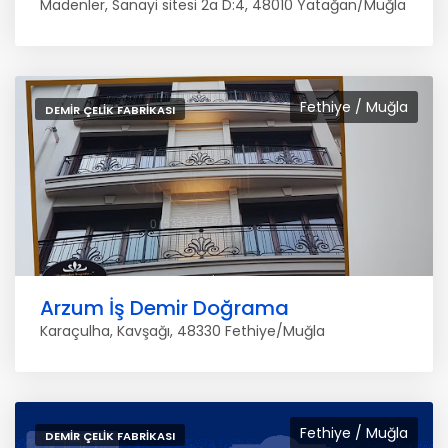
Madenler, Sanayi sitesi 2a D:4, 48010 Yatağan/Muğla
Fethiye / Muğla
DEMIR ÇELIK FABRIKASI
Arzum İş Demir Doğrama
Karaçulha, Kavşağı, 48330 Fethiye/Muğla
Fethiye / Muğla
DEMIR ÇELIK FABRIKASI