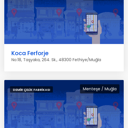
Koca Ferforje
No:18, Taşyaka, 264. Sk., 48300 Fethiye/Muğla
Menteşe / Muğla
DEMIR ÇELIK FABRIKASI