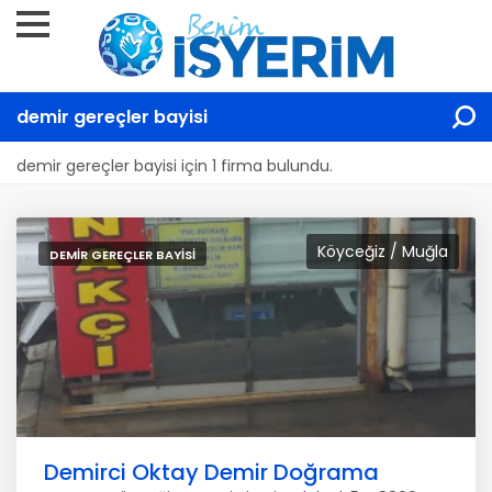
demir gereçler bayisi
demir gereçler bayisi için 1 firma bulundu.
Köyceğiz / Muğla
DEMIR GEREÇLER BAYISI
Demirci Oktay Demir Doğrama