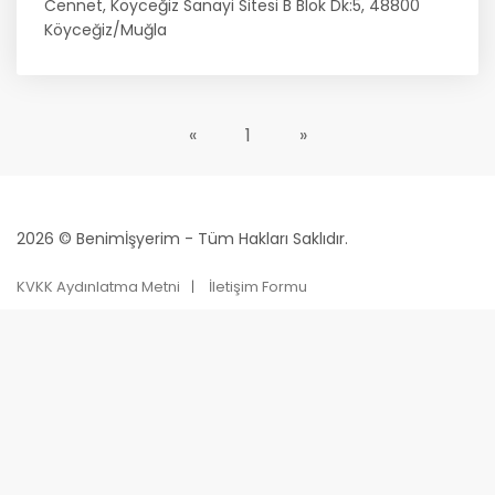
Cennet, Köyceğiz Sanayi Sitesi B Blok Dk:5, 48800
Köyceğiz/Muğla
«
1
»
2026 © Benimİşyerim - Tüm Hakları Saklıdır.
KVKK Aydınlatma Metni
İletişim Formu