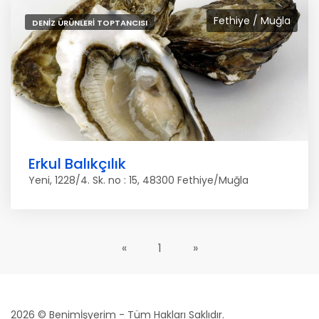
Fethiye / Muğla
DENIZ ÜRÜNLERI TOPTANCISI
Erkul Balıkçılık
Yeni, 1228/4. Sk. no : 15, 48300 Fethiye/Muğla
«
1
»
2026 © Benimİşyerim - Tüm Hakları Saklıdır.