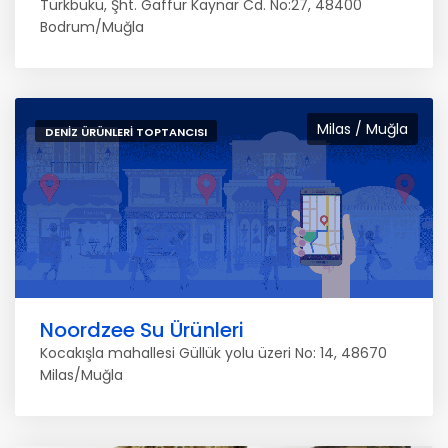
Türkbükü, Şht. Gaffur Kaynar Cd. No:27, 48400
Bodrum/Muğla
Milas / Muğla
DENIZ ÜRÜNLERI TOPTANCISI
Noordzee Su Ürünleri
Kocakışla mahallesi Güllük yolu üzeri No: 14, 48670
Milas/Muğla