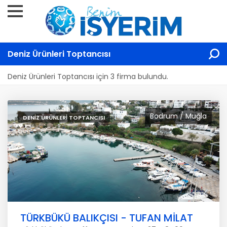
Deniz Ürünleri Toptancısı
Deniz Ürünleri Toptancısı için 3 firma bulundu.
Bodrum / Muğla
DENIZ ÜRÜNLERI TOPTANCISI
TÜRKBÜKÜ BALIKÇISI - TUFAN MİLAT