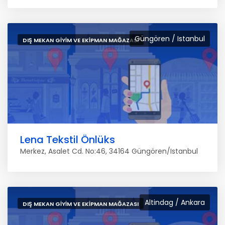
Güngören / Istanbul
DIŞ MEKAN GIYIM VE EKIPMAN MAĞAZASI
Lena Tekstil Önlüks
Merkez, Asalet Cd. No:46, 34164 Güngören/Istanbul
Altindag / Ankara
DIŞ MEKAN GIYIM VE EKIPMAN MAĞAZASI