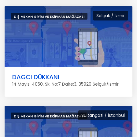
Selçuk / Izmir
DIŞ MEKAN GIYIM VE EKIPMAN MAĞAZASI
DAGCI DÜKKANI
14 Mayis, 4050. Sk. No:7 Daire:3, 35920 Selçuk/Izmir
Sultangazi / İstanbul
DIŞ MEKAN GIYIM VE EKIPMAN MAĞAZASI