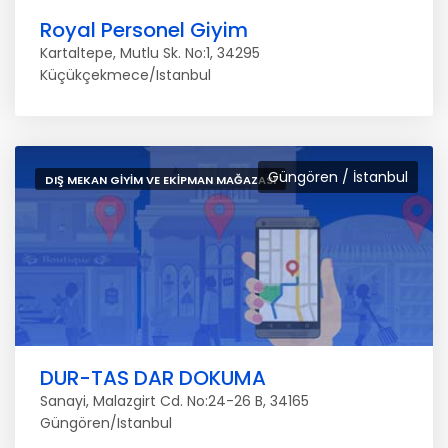
Royal Personel Giyim
Kartaltepe, Mutlu Sk. No:1, 34295
Küçükçekmece/Istanbul
Güngören / İstanbul
DIŞ MEKAN GIYIM VE EKIPMAN MAĞAZASI
DUR-TAS DAR DOKUMA
Sanayi, Malazgirt Cd. No:24-26 B, 34165
Güngören/Istanbul