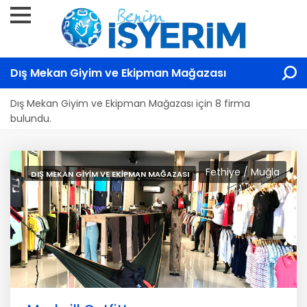
Dış Mekan Giyim ve Ekipman Mağazası
Dış Mekan Giyim ve Ekipman Mağazası için 8 firma
bulundu.
Fethiye / Muğla
DIŞ MEKAN GIYIM VE EKIPMAN MAĞAZASI