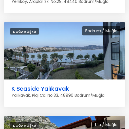
Yeniköy, Araplar Sk. No:29, 48440 Bodrum/Muğla
Bodrum / Muğla
DOĞA KÖŞKÜ
K Seaside Yalıkavak
Yalıkavak, Plaj Cd. No:33, 48990 Bodrum/Muğla
Ula / Muğla
DOĞA KÖŞKÜ