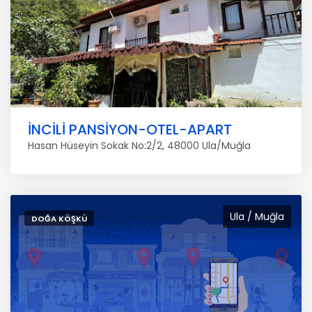
İNCİLİ PANSİYON-OTEL-APART
Hasan Hüseyin Sokak No:2/2, 48000 Ula/Muğla
Ula / Muğla
DOĞA KÖŞKÜ