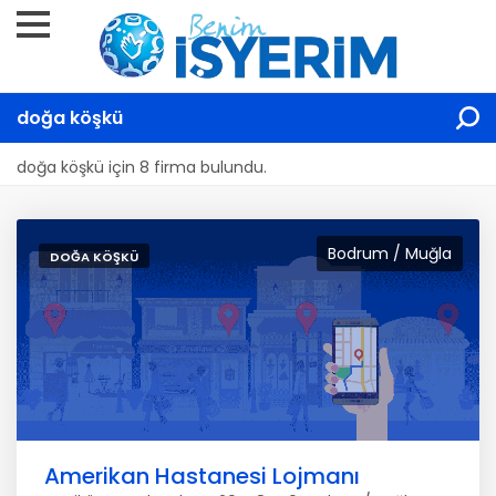
doğa köşkü
doğa köşkü için 8 firma bulundu.
Bodrum / Muğla
DOĞA KÖŞKÜ
Amerikan Hastanesi Lojmanı