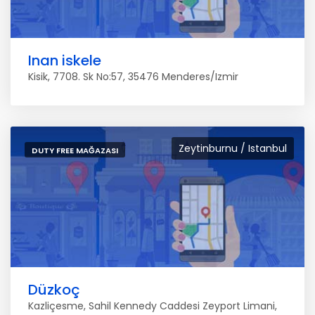
Inan iskele
Kisik, 7708. Sk No:57, 35476 Menderes/Izmir
Zeytinburnu / Istanbul
DUTY FREE MAĞAZASI
Düzkoç
Kazliçesme, Sahil Kennedy Caddesi Zeyport Limani,