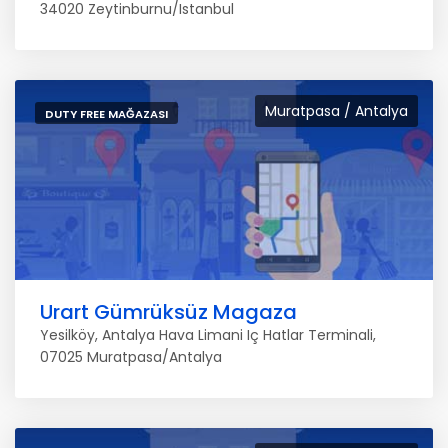
34020 Zeytinburnu/Istanbul
Muratpasa / Antalya
DUTY FREE MAĞAZASI
Urart Gümrüksüz Magaza
Yesilköy, Antalya Hava Limani Iç Hatlar Terminali,
07025 Muratpasa/Antalya