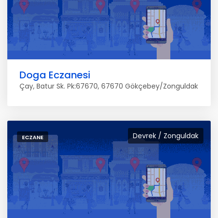
Doga Eczanesi
Çay, Batur Sk. Pk:67670, 67670 Gökçebey/Zonguldak
Devrek / Zonguldak
ECZANE