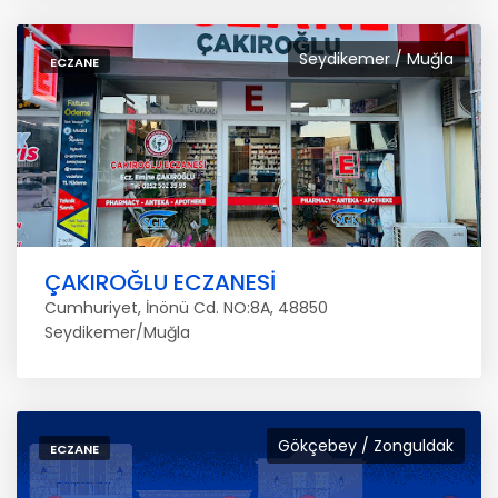
Seydikemer / Muğla
ECZANE
ÇAKIROĞLU ECZANESİ
Cumhuriyet, İnönü Cd. NO:8A, 48850
Seydikemer/Muğla
Gökçebey / Zonguldak
ECZANE