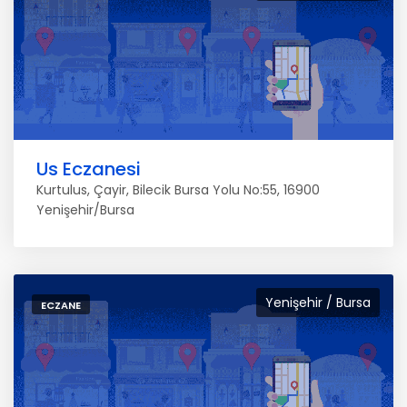
Us Eczanesi
Kurtulus, Çayir, Bilecik Bursa Yolu No:55, 16900
Yenişehir/Bursa
Yenişehir / Bursa
ECZANE