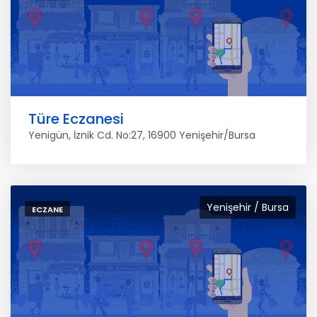
Türe Eczanesi
Yenigün, İznik Cd. No:27, 16900 Yenişehir/Bursa
Yenişehir / Bursa
ECZANE