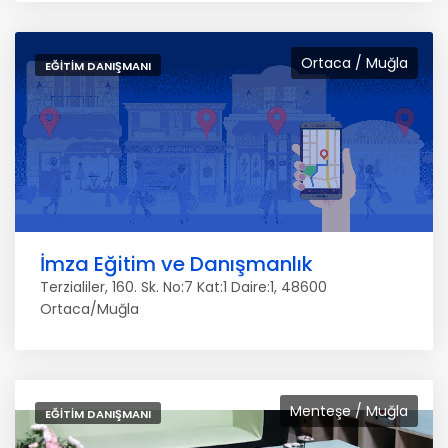
Ortaca / Muğla
EĞITIM DANIŞMANI
İmza Eğitim ve Danışmanlık
Terzialiler, 160. Sk. No:7 Kat:1 Daire:1, 48600
Ortaca/Muğla
Menteşe / Muğla
EĞITIM DANIŞMANI