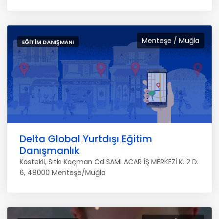
Menteşe / Muğla
EĞITIM DANIŞMANI
Delta Global Yurtdışı Eğitim
Danışmanlık
Köstekli, Sıtkı Koçman Cd SAMI ACAR İŞ MERKEZİ K. 2 D.
6, 48000 Menteşe/Muğla