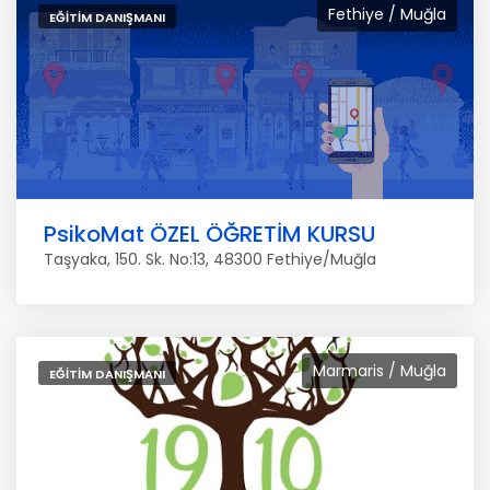
Fethiye / Muğla
EĞITIM DANIŞMANI
PsikoMat ÖZEL ÖĞRETİM KURSU
Taşyaka, 150. Sk. No:13, 48300 Fethiye/Muğla
Marmaris / Muğla
EĞITIM DANIŞMANI