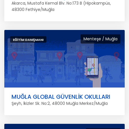
Akarca, Mustafa Kemal Blv. No:173 B (Hipokampüs,
48300 Fethiye/Muğla
Menteşe / Muğla
EĞITIM DANIŞMANI
MUĞLA GLOBAL GÜVENLİK OKULLARI
Şeyh, İkizler Sk. No:2, 48000 Muğla Merkez/Muğla