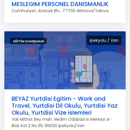
MESLEGIM PERSONEL DANISMANLIK
Cumhuriyet, Atatürk Blv., 77700 Altinova/Yalova
ipekyolu / Van
EĞITIM DANIŞMANI
BEYAZ Yurtdisi Egitim - Work and
Travel, Yurtdisi Dil Okulu, Yurtdisi Yaz
Okulu, Yurtdisi Vize islemleri
Vali Mithat Bey mah. Nedim Odabasi Is Merkezi A-
Blok Kat:2 No:39, 65030 ipekyolu/Van