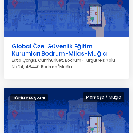
Global Özel Güvenlik Eğitim
Kurumları.Bodrum-Milas-Muğla
Estia Çarşısı, Cumhuriyet, Bodrum-Turgutreis Yolu
No:24, 48440 Bodrum/Muğla
Menteşe / Muğla
EĞITIM DANIŞMANI