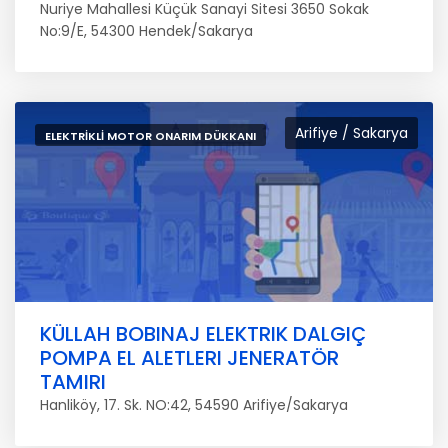
Nuriye Mahallesi Küçük Sanayi Sitesi 3650 Sokak
No:9/E, 54300 Hendek/Sakarya
Arifiye / Sakarya
ELEKTRIKLI MOTOR ONARIM DÜKKANI
KÜLLAH BOBINAJ ELEKTRIK DALGIÇ
POMPA EL ALETLERI JENERATÖR
TAMIRI
Hanliköy, 17. Sk. NO:42, 54590 Arifiye/Sakarya