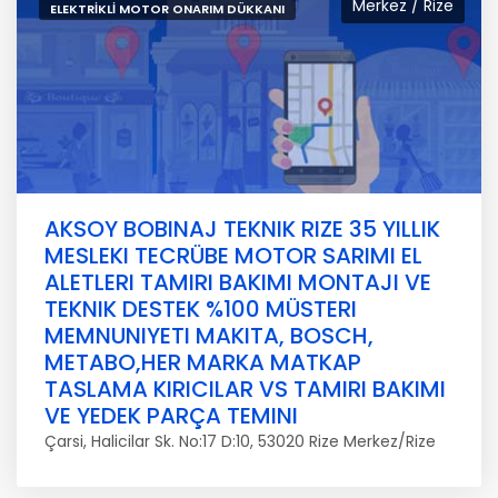
Merkez / Rize
ELEKTRIKLI MOTOR ONARIM DÜKKANI
AKSOY BOBINAJ TEKNIK RIZE 35 YILLIK
MESLEKI TECRÜBE MOTOR SARIMI EL
ALETLERI TAMIRI BAKIMI MONTAJI VE
TEKNIK DESTEK %100 MÜSTERI
MEMNUNIYETI MAKITA, BOSCH,
METABO,HER MARKA MATKAP
TASLAMA KIRICILAR VS TAMIRI BAKIMI
VE YEDEK PARÇA TEMINI
Çarsi, Halicilar Sk. No:17 D:10, 53020 Rize Merkez/Rize