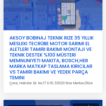
AKSOY BOBINAJ TEKNIK RIZE 35 YILLIK
MESLEKI TECRÜBE MOTOR SARIMI EL
ALETLERI TAMIRI BAKIMI MONTAJI VE
TEKNIK DESTEK %100 MÜSTERI
MEMNUNIYETI MAKITA, BOSCH,HER
MARKA MATKAP TASLAMA KIRICILAR
VS TAMIRI BAKIMI VE YEDEK PARÇA
TEMINI
Çarsi, Halicilar Sk. No:17 D:10, 53020 Rize Merkez/Rize