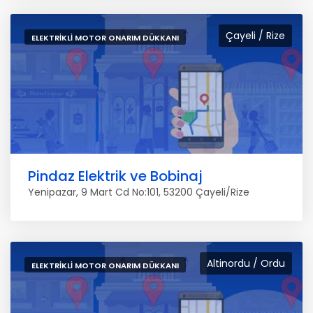
Çayeli / Rize
ELEKTRIKLI MOTOR ONARIM DÜKKANI
Pindaz Elektrik ve Bobinaj
Yenipazar, 9 Mart Cd No:101, 53200 Çayeli/Rize
Altinordu / Ordu
ELEKTRIKLI MOTOR ONARIM DÜKKANI