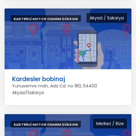
Akyazi / Sakarya
ELEKTRIKLI MOTOR ONARIM DÜKKANI
Kardesler bobinaj
Yunusemre mah, Ada Cd. no 180, 54400
Akyazi/Sakarya
Merkez / Rize
ELEKTRIKLI MOTOR ONARIM DÜKKANI