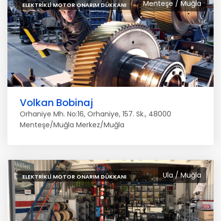
Menteşe / Muğla
ELEKTRIKLI MOTOR ONARIM DÜKKANI
Volkan Bobinaj
Orhaniye Mh. No:16, Orhaniye, 157. Sk., 48000
Menteşe/Muğla Merkez/Muğla
Ula / Muğla
ELEKTRIKLI MOTOR ONARIM DÜKKANI