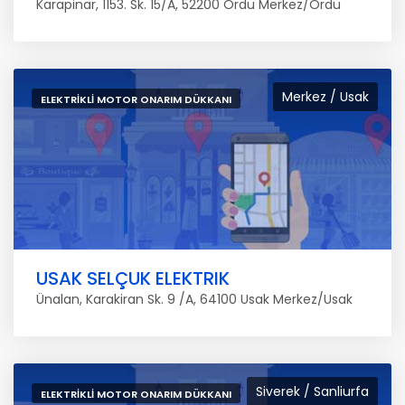
Karapinar, 1153. Sk. 15/A, 52200 Ordu Merkez/Ordu
Merkez / Usak
ELEKTRIKLI MOTOR ONARIM DÜKKANI
USAK SELÇUK ELEKTRIK
Ünalan, Karakiran Sk. 9 /A, 64100 Usak Merkez/Usak
Siverek / Sanliurfa
ELEKTRIKLI MOTOR ONARIM DÜKKANI