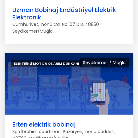
Uzman Bobinaj Endüstriyel Elektrik
Elektronik
Cumhuriyet, İnönü Cd. No:107 D:B, 48850
Seydikemer/Muğla
Seydikemer / Muğla
ELEKTRIKLI MOTOR ONARIM DÜKKANI
Erten elektrik bobinaj
Sarı İbrahim apartman, Pazaryeri, İnönü caddesi,