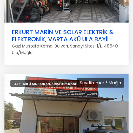
ERKURT MARİN VE SOLAR ELEKTRİK &
ELEKTRONİK, VARTA AKÜ ULA BAYİİ
Gazi Mustafa Kemal Bulvarı, Sanayi Sitesi 1/L, 48640
Ula/Muğla
Seydikemer / Muğla
ELEKTRIKLI MOTOR ONARIM DÜKKANI