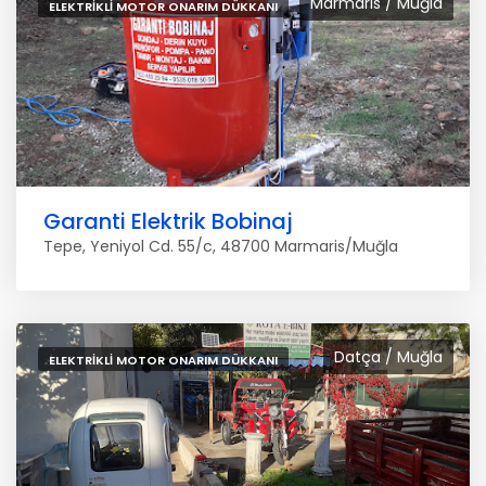
Marmaris / Muğla
ELEKTRIKLI MOTOR ONARIM DÜKKANI
Garanti Elektrik Bobinaj
Tepe, Yeniyol Cd. 55/c, 48700 Marmaris/Muğla
Datça / Muğla
ELEKTRIKLI MOTOR ONARIM DÜKKANI