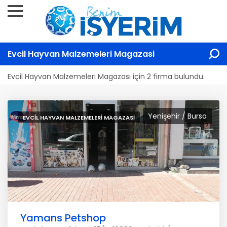
Evcil Hayvan Malzemeleri Magazasi
Evcil Hayvan Malzemeleri Magazasi için 2 firma bulundu.
Yenişehir / Bursa
EVCIL HAYVAN MALZEMELERI MAGAZASI
Yamans Petshop