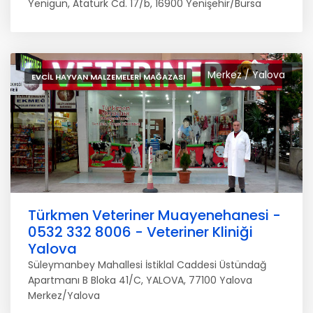
Yenigün, Atatürk Cd. 17/b, 16900 Yenişehir/Bursa
Merkez / Yalova
EVCIL HAYVAN MALZEMELERI MAĞAZASI
Türkmen Veteriner Muayenehanesi -
0532 332 8006 - Veteriner Kliniği
Yalova
Süleymanbey Mahallesi İstiklal Caddesi Üstündağ
Apartmanı B Bloka 41/C, YALOVA, 77100 Yalova
Merkez/Yalova