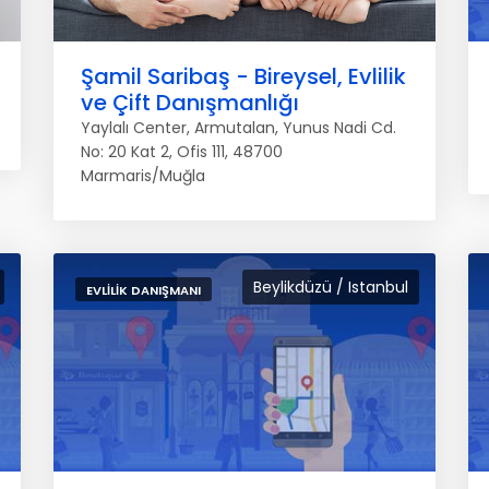
Şamil Saribaş - Bireysel, Evlilik
ve Çift Danışmanlığı
Yaylalı Center, Armutalan, Yunus Nadi Cd.
No: 20 Kat 2, Ofis 111, 48700
Marmaris/Muğla
Beylikdüzü / Istanbul
EVLILIK DANIŞMANI