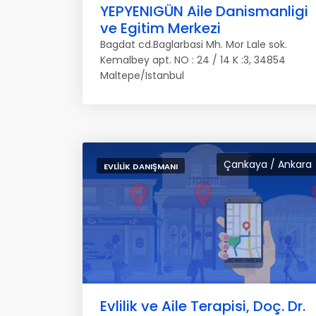
YEPYENIGÜN Aile Danismanligi
ve Egitim Merkezi
Bagdat cd.Baglarbasi Mh. Mor Lale sok.
Kemalbey apt. NO : 24 / 14 K :3, 34854
Maltepe/Istanbul
Çankaya / Ankara
EVLILIK DANIŞMANI
Evlilik ve Aile Terapisi, Doç. Dr.