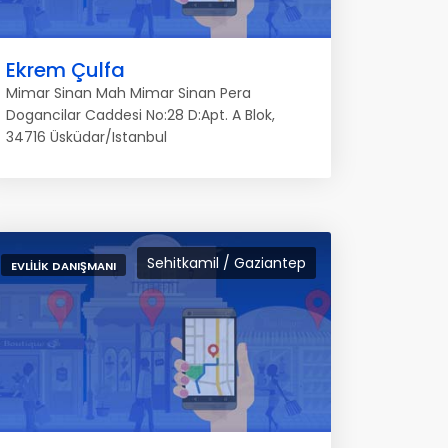
Ekrem Çulfa
Mimar Sinan Mah Mimar Sinan Pera
Dogancilar Caddesi No:28 D:Apt. A Blok,
34716 Üsküdar/Istanbul
Sehitkamil / Gaziantep
EVLILIK DANIŞMANI