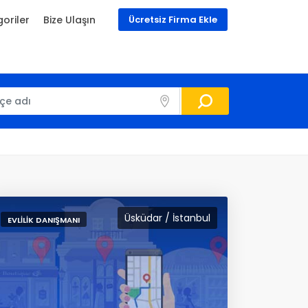
oriler
Bize Ulaşın
Ücretsiz Firma Ekle
Üsküdar / İstanbul
EVLILIK DANIŞMANI