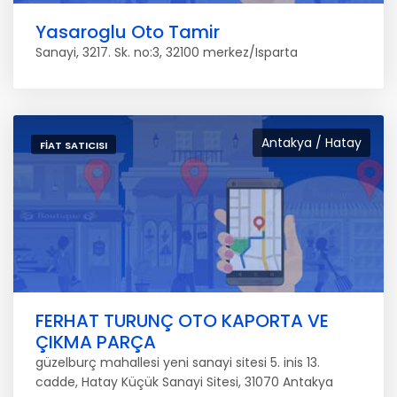
Yasaroglu Oto Tamir
Sanayi, 3217. Sk. no:3, 32100 merkez/Isparta
Antakya / Hatay
FIAT SATICISI
FERHAT TURUNÇ OTO KAPORTA VE
ÇIKMA PARÇA
güzelburç mahallesi yeni sanayi sitesi 5. inis 13.
cadde, Hatay Küçük Sanayi Sitesi, 31070 Antakya