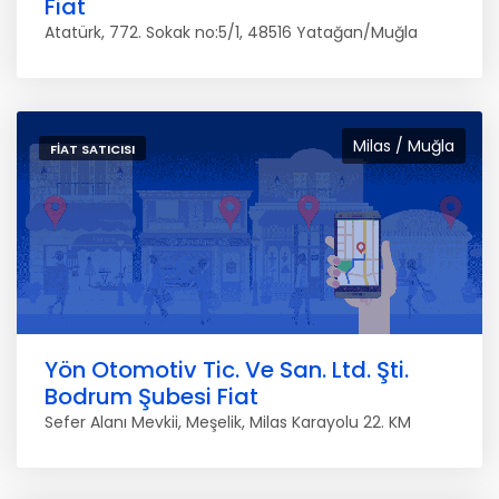
Fiat
Atatürk, 772. Sokak no:5/1, 48516 Yatağan/Muğla
Milas / Muğla
FIAT SATICISI
Yön Otomotiv Tic. Ve San. Ltd. Şti.
Bodrum Şubesi Fiat
Sefer Alanı Mevkii, Meşelik, Milas Karayolu 22. KM