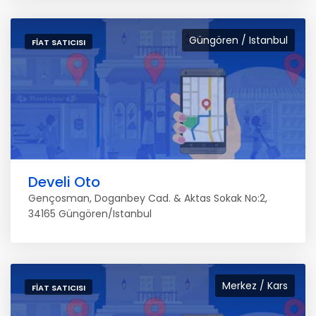
Güngören / Istanbul
FIAT SATICISI
Develi Oto
Gençosman, Doganbey Cad. & Aktas Sokak No:2,
34165 Güngören/Istanbul
Merkez / Kars
FIAT SATICISI