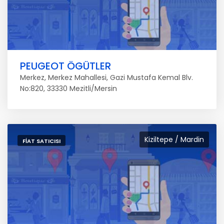
PEUGEOT ÖGÜTLER
Merkez, Merkez Mahallesi, Gazi Mustafa Kemal Blv.
No:820, 33330 Mezitli/Mersin
Kiziltepe / Mardin
FIAT SATICISI