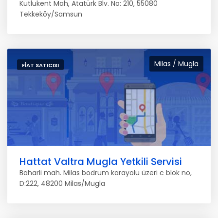
Kutlukent Mah, Atatürk Blv. No: 210, 55080
Tekkeköy/Samsun
Milas / Mugla
FIAT SATICISI
Hattat Valtra Mugla Yetkili Servisi
Baharli mah. Milas bodrum karayolu üzeri c blok no,
D:222, 48200 Milas/Mugla