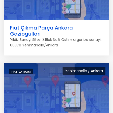
Fiat Çikma Parça Ankara
Gaziogullari
Yildiz Sanayi Sitesi 3.Blok No:5 Ostim organize sanayi,
06370 Yenimahalle/Ankara
Yenimahalle / Ankara
FIAT SATICISI