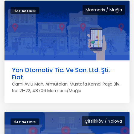
Marmaris / Muğla
FIAT SATICISI
Yön Otomotiv Tic. Ve San. Ltd. Şti. -
Fiat
Cami Avlu Mah, Armutalan, Mustafa Kemal Paşa Blv.
No: 21-22, 48706 Marmaris/Muğla
Çiftlikköy / Yalova
FIAT SATICISI