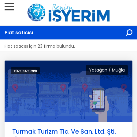
Fiat satıcısı
Fiat satıcısı için 23 firma bulundu.
Yatağan / Muğla
FIAT SATICISI
Turmak Turizm Tic. Ve San. Ltd. Şti.