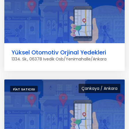
Yüksel Otomotiv Orjinal Yedekleri
1334. Sk., 06378 Ivedik Osb/Yenimahalle/Ankara
Çankaya / Ankara
FIAT SATICISI