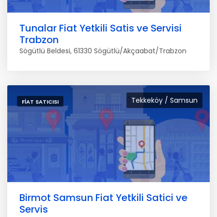
Tunalar Fiat Yetkili Satis ve Servisi
Trabzon
Sögütlü Beldesi, 61330 Sögütlü/Akçaabat/Trabzon
Tekkeköy / Samsun
FIAT SATICISI
Birmot Samsun Fiat Yetkili Satici ve
Servis