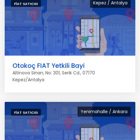
Kepez / Antalya
FIAT SATICISI
Otokoç FIAT Yetkili Bayi
Altinova Sinan, No: 301, Serik Cd., 07170
Kepez/Antalya
Yenimahalle / Ankara
FIAT SATICISI