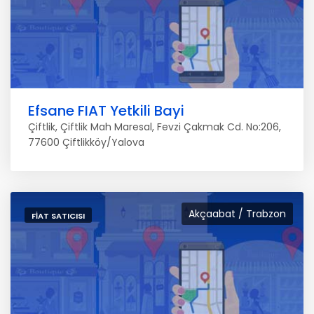
Efsane FIAT Yetkili Bayi
Çiftlik, Çiftlik Mah Maresal, Fevzi Çakmak Cd. No:206,
77600 Çiftlikköy/Yalova
Akçaabat / Trabzon
FIAT SATICISI