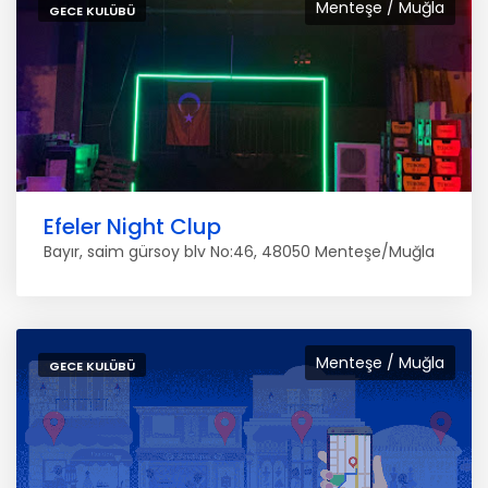
Menteşe / Muğla
GECE KULÜBÜ
Efeler Night Clup
Bayır, saim gürsoy blv No:46, 48050 Menteşe/Muğla
Menteşe / Muğla
GECE KULÜBÜ