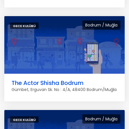
Bodrum / Muğla
GECE KULÜBÜ
The Actor Shisha Bodrum
Gümbet, Erguvan Sk. No : 4/A, 48400 Bodrum/Muğla
Bodrum / Muğla
GECE KULÜBÜ