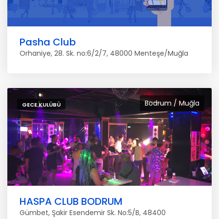
Pasha Club
Orhaniye, 28. Sk. no:6/2/7, 48000 Menteşe/Muğla
Bodrum / Muğla
GECE KULÜBÜ
HASPA CLUB BODRUM
Gümbet, Şakir Esendemir Sk. No:5/B, 48400