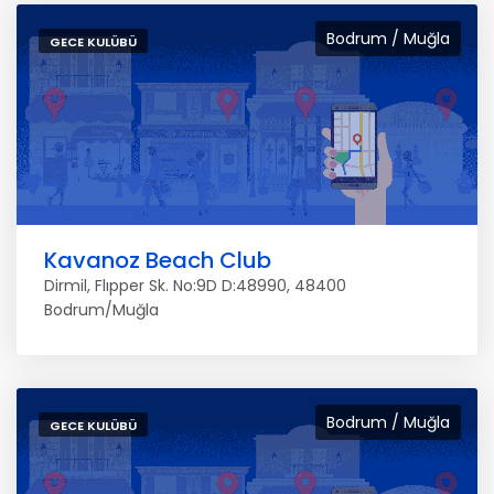
Bodrum / Muğla
GECE KULÜBÜ
Kavanoz Beach Club
Dirmil, Flıpper Sk. No:9D D:48990, 48400
Bodrum/Muğla
Bodrum / Muğla
GECE KULÜBÜ