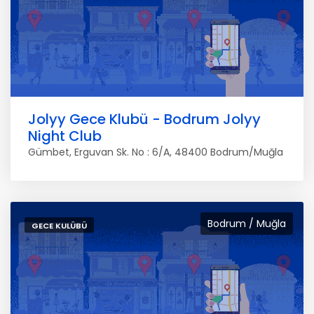
Jolyy Gece Klubü - Bodrum Jolyy
Night Club
Gümbet, Erguvan Sk. No : 6/A, 48400 Bodrum/Muğla
Bodrum / Muğla
GECE KULÜBÜ