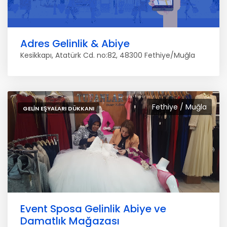
Adres Gelinlik & Abiye
Kesikkapı, Atatürk Cd. no:82, 48300 Fethiye/Muğla
Fethiye / Muğla
GELIN EŞYALARI DÜKKANI
Event Sposa Gelinlik Abiye ve
Damatlık Mağazası