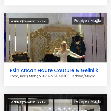
Fethiye / Muğla
GELIN EŞYALARI DÜKKANI
Esin Arıcan Haute Couture & Gelinlik
Foça, Barış Manço Blv. No:61, 48300 Fethiye/Muğla
Fethiye / Muğla
GELIN EŞYALARI DÜKKANI