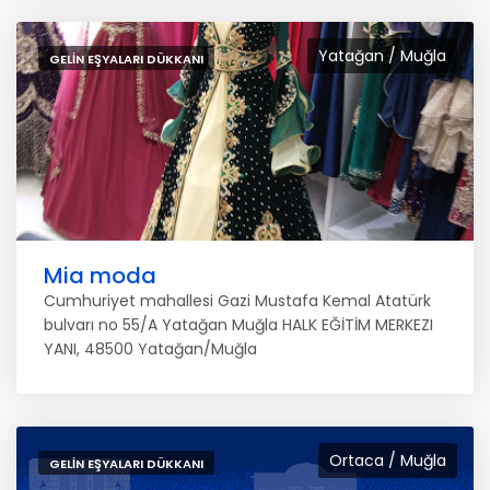
Yatağan / Muğla
GELIN EŞYALARI DÜKKANI
Mia moda
Cumhuriyet mahallesi Gazi Mustafa Kemal Atatürk
bulvarı no 55/A Yatağan Muğla HALK EĞİTİM MERKEZI
YANI, 48500 Yatağan/Muğla
Ortaca / Muğla
GELIN EŞYALARI DÜKKANI