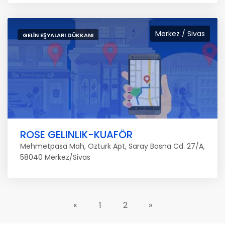
Merkez / Sivas
GELIN EŞYALARI DÜKKANI
ROSE GELINLIK-KUAFÖR
Mehmetpasa Mah, Ozturk Apt, Saray Bosna Cd. 27/A,
58040 Merkez/Sivas
«
1
2
»