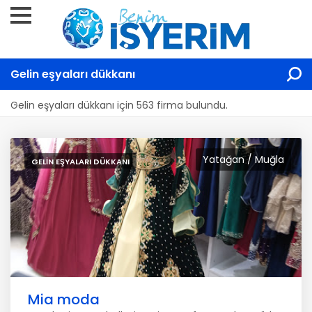
Gelin eşyaları dükkanı
Gelin eşyaları dükkanı için 563 firma bulundu.
Yatağan / Muğla
GELIN EŞYALARI DÜKKANI
Mia moda