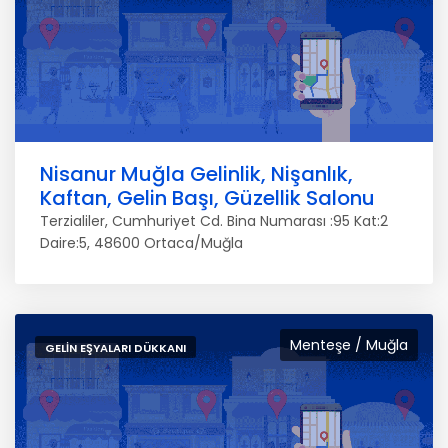
Nisanur Muğla Gelinlik, Nişanlık,
Kaftan, Gelin Başı, Güzellik Salonu
Terzialiler, Cumhuriyet Cd. Bina Numarası :95 Kat:2
Daire:5, 48600 Ortaca/Muğla
Menteşe / Muğla
GELIN EŞYALARI DÜKKANI