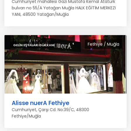
Cumhuriyet mahallesi Gazi Mustafa Kemal Atatürk
bulvarı no 55/A Yatağan Muğla HALK EĞİTİM MERKEZI
YANI, 48500 Yatağan/Muğla
Fethiye / Muğla
GELIN EŞYALARI DÜKKANI
Alisse nuerA Fethiye
Cumhuriyet, Çarşı Cd. No:39/C, 48300
Fethiye/Muğla