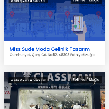
Fethiye / Muğla
GELIN EŞYALARI DÜKKANI
Miss Sude Moda Gelinlik Tasarım
Cumhuriyet, Çarşı Cd. No:52, 48303 Fethiye/Muğla
Fethiye / Muğla
GELIN EŞYALARI DÜKKANI