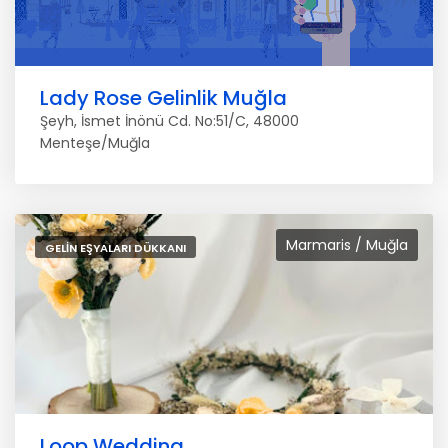
Lady Rose Gelinlik Muğla
Şeyh, İsmet İnönü Cd. No:51/C, 48000
Menteşe/Muğla
Marmaris / Muğla
GELIN EŞYALARI DÜKKANI
Loop Wedding