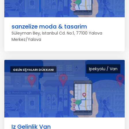
sanzelize moda & tasarim
Süleyman Bey, Istanbul Cd. No:1, 77100 Yalova
Merkez/Yalova
Ipekyolu / Van
GELIN EŞYALARI DÜKKANI
Iz Gelinlik Van