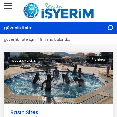
güvenlikli site
güvenlikli site için 149 firma bulundu.
/ Yalova
GÜVENLIKLI SITE
Basın Sitesi