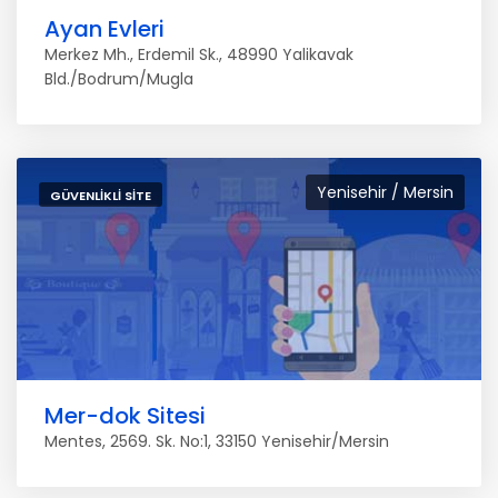
Ayan Evleri
Merkez Mh., Erdemil Sk., 48990 Yalikavak
Bld./Bodrum/Mugla
Yenisehir / Mersin
GÜVENLIKLI SITE
Mer-dok Sitesi
Mentes, 2569. Sk. No:1, 33150 Yenisehir/Mersin