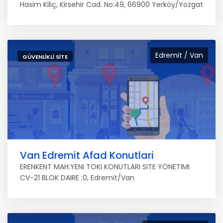
Hasim Kiliç, Kirsehir Cad. No:49, 66900 Yerköy/Yozgat
Edremit / Van
GÜVENLIKLI SITE
Van Edremit Afad Konutlari
ERENKENT MAH.YENI TOKI KONUTLARI SITE YÖNETIMI
CV-21 BLOK DAIRE :0, Edremit/Van