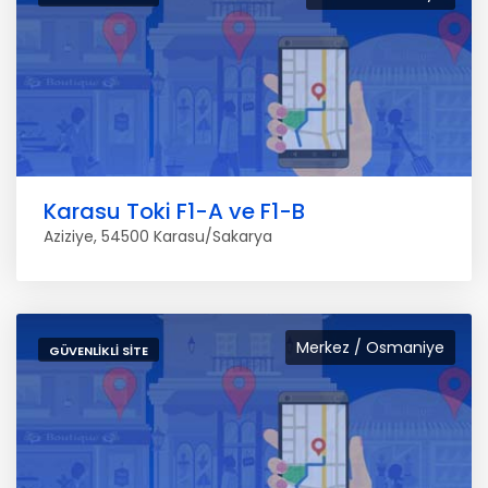
Karasu Toki F1-A ve F1-B
Aziziye, 54500 Karasu/Sakarya
Merkez / Osmaniye
GÜVENLIKLI SITE