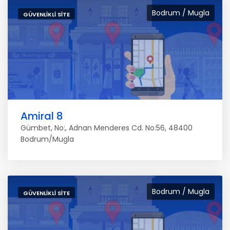
Bodrum / Mugla
GÜVENLIKLI SITE
Amiral 8
Gümbet, No:, Adnan Menderes Cd. No:56, 48400
Bodrum/Mugla
Bodrum / Mugla
GÜVENLIKLI SITE