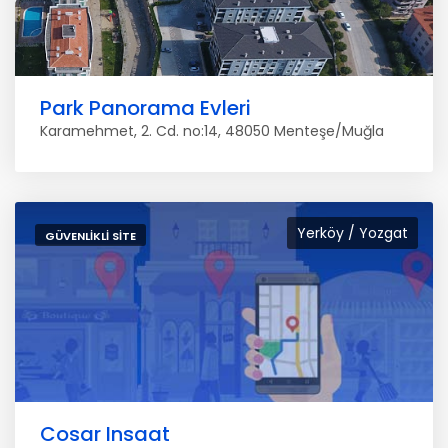
Park Panorama Evleri
Karamehmet, 2. Cd. no:14, 48050 Menteşe/Muğla
Yerköy / Yozgat
GÜVENLIKLI SITE
Cosar Insaat