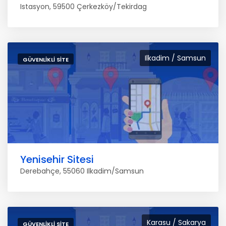
Istasyon, 59500 Çerkezköy/Tekirdag
Ilkadim / Samsun
GÜVENLIKLI SITE
Yenisehir Sitesi
Derebahçe, 55060 Ilkadim/Samsun
Karasu / Sakarya
GÜVENLIKLI SITE