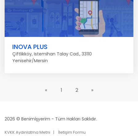
INOVA PLUS
Çiftlikköy, Istemihan Talay Cad., 33110
Yenisehir/Mersin
«
1
2
»
2026 © Benimİşyerim - Tüm Hakları Saklıdır.
KVKK Aydınlatma Metni
İletişim Formu