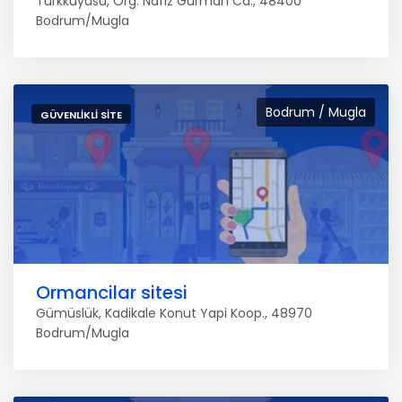
Türkkuyusu, Org. Nafiz Gürman Cd., 48400
Bodrum/Mugla
Bodrum / Mugla
GÜVENLIKLI SITE
Ormancilar sitesi
Gümüslük, Kadikale Konut Yapi Koop., 48970
Bodrum/Mugla