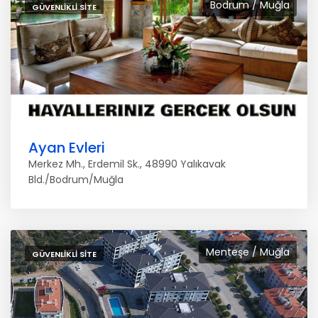
Bodrum / Muğla
GÜVENLIKLI SITE
Ayan Evleri
Merkez Mh., Erdemil Sk., 48990 Yalıkavak
Bld./Bodrum/Muğla
Menteşe / Muğla
GÜVENLIKLI SITE