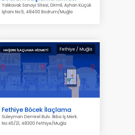
Yalıkavak Sanayi Sitesi, Dirmil, Ayhan Küçük
İşhanı No:5, 48400 Bodrum/Muğla
Fethiye / Muğla
HAŞERE İLAÇLAMA HIZMETI
Fethiye Böcek İlaçlama
Süleyman Demirel Bulv. İlkba İş Merk.
No:45/21, 48300 Fethiye/Muğla