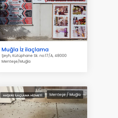
Muğla İz ilaçlama
Şeyh, Kütüphane Sk. no:17/A, 48000
Menteşe/Muğla
Menteşe / Muğla
HAŞERE İLAÇLAMA HIZMETI