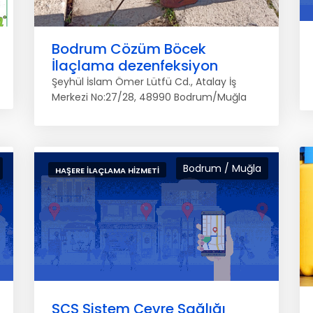
Bodrum Cözüm Böcek
İlaçlama dezenfeksiyon
Şeyhül İslam Ömer Lütfü Cd., Atalay İş
Merkezi No:27/28, 48990 Bodrum/Muğla
Bodrum / Muğla
HAŞERE İLAÇLAMA HIZMETI
SÇS Sistem Çevre Sağlığı