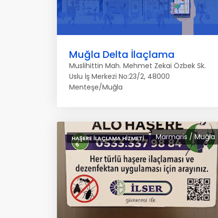
Muğla Delta İlaçlama
Muslihittin Mah. Mehmet Zekai Özbek Sk.
Uslu İş Merkezi No:23/2, 48000
Menteşe/Muğla
Marmaris / Muğla
HAŞERE İLAÇLAMA HIZMETI