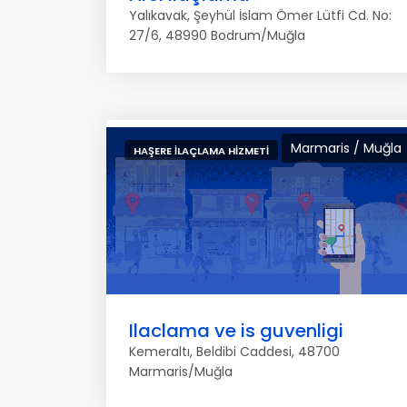
Yalıkavak, Şeyhül İslam Ömer Lütfi Cd. No:
27/6, 48990 Bodrum/Muğla
Marmaris / Muğla
HAŞERE İLAÇLAMA HIZMETI
Ilaclama ve is guvenligi
Kemeraltı, Beldibi Caddesi, 48700
Marmaris/Muğla