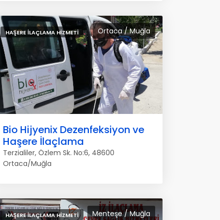
Ortaca / Muğla
HAŞERE İLAÇLAMA HIZMETI
Bio Hijyenix Dezenfeksiyon ve
Haşere İlaçlama
Terzialiler, Özlem Sk. No:6, 48600
Ortaca/Muğla
Menteşe / Muğla
HAŞERE İLAÇLAMA HIZMETI