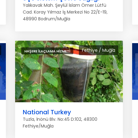
Yalıkavak Mah. Şeylül İslam Ömer Lütfü
Cad. Koray Yılmaz İş Merkezi No 22/E-19,
48990 Bodrum/Muğla
Fethiye / Muğla
HAŞERE İLAÇLAMA HIZMETI
National Turkey
Tuzla, İnönü Blv. No:45 D:102, 48300
Fethiye/Muğla