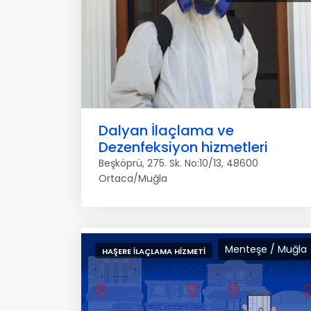
Dalyan İlaçlama ve
Dezenfeksiyon hizmetleri
Beşköprü, 275. Sk. No:10/13, 48600
Ortaca/Muğla
Menteşe / Muğla
HAŞERE İLAÇLAMA HIZMETI