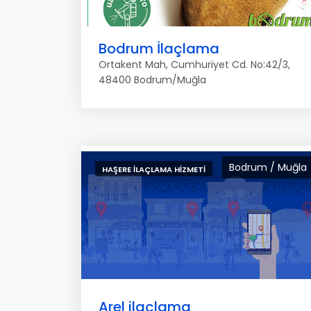
Bodrum İlaçlama
Ortakent Mah, Cumhuriyet Cd. No:42/3,
48400 Bodrum/Muğla
Bodrum / Muğla
HAŞERE İLAÇLAMA HIZMETI
Arel ilaçlama