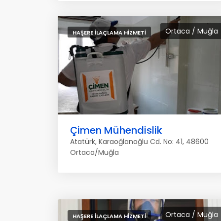
Ortaca / Muğla
HAŞERE İLAÇLAMA HIZMETI
Çimen Mühendislik
Atatürk, Karaoğlanoğlu Cd. No: 41, 48600
Ortaca/Muğla
Ortaca / Muğla
HAŞERE İLAÇLAMA HIZMETI