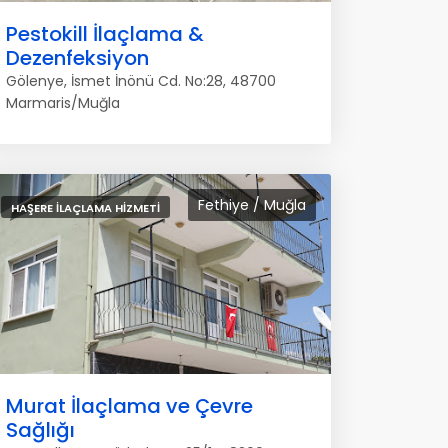
Pestokill İlaçlama &
Dezenfeksiyon
Gölenye, İsmet İnönü Cd. No:28, 48700
Marmaris/Muğla
Fethiye / Muğla
HAŞERE İLAÇLAMA HIZMETI
Murat İlaçlama ve Çevre
Sağlığı