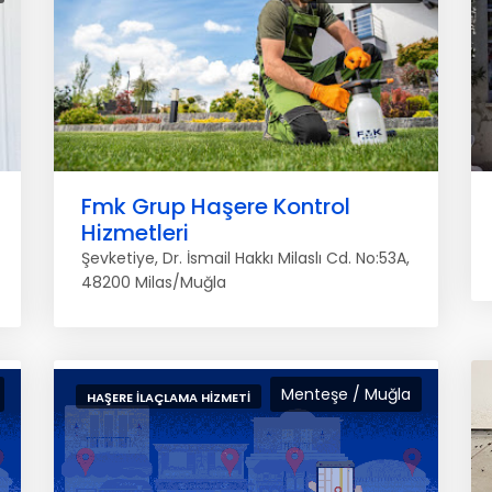
Fmk Grup Haşere Kontrol
Hizmetleri
Şevketiye, Dr. İsmail Hakkı Milaslı Cd. No:53A,
48200 Milas/Muğla
Menteşe / Muğla
HAŞERE İLAÇLAMA HIZMETI