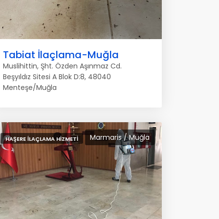
Tabiat İlaçlama-Muğla
Muslihittin, Şht. Özden Aşınmaz Cd.
Beşyıldız Sitesi A Blok D:8, 48040
Menteşe/Muğla
Marmaris / Muğla
HAŞERE İLAÇLAMA HIZMETI