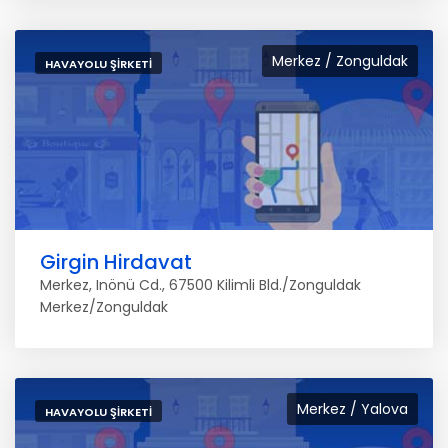
Merkez / Zonguldak
HAVAYOLU ŞIRKETI
Girgin Hirdavat
Merkez, Inönü Cd., 67500 Kilimli Bld./Zonguldak
Merkez/Zonguldak
Merkez / Yalova
HAVAYOLU ŞIRKETI