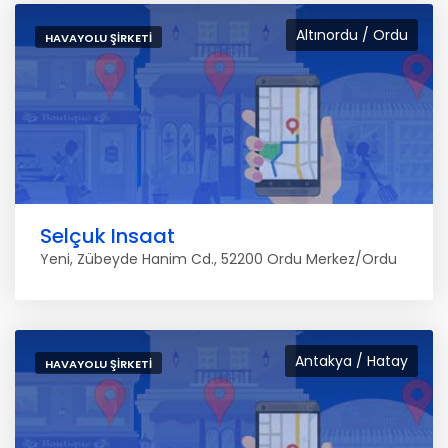
Altınordu / Ordu
HAVAYOLU ŞIRKETI
Selçuk Insaat
Yeni, Zübeyde Hanim Cd., 52200 Ordu Merkez/Ordu
Antakya / Hatay
HAVAYOLU ŞIRKETI