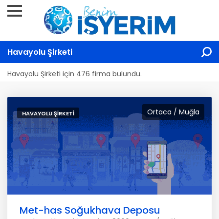
Havayolu Şirketi
Havayolu Şirketi için 476 firma bulundu.
Ortaca / Muğla
HAVAYOLU ŞIRKETI
Met-has Soğukhava Deposu