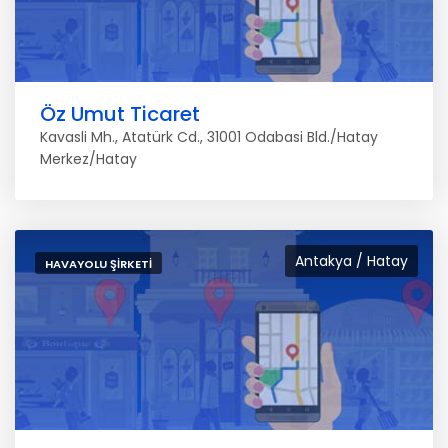
Öz Umut Ticaret
Kavasli Mh., Atatürk Cd., 31001 Odabasi Bld./Hatay
Merkez/Hatay
Antakya / Hatay
HAVAYOLU ŞIRKETI