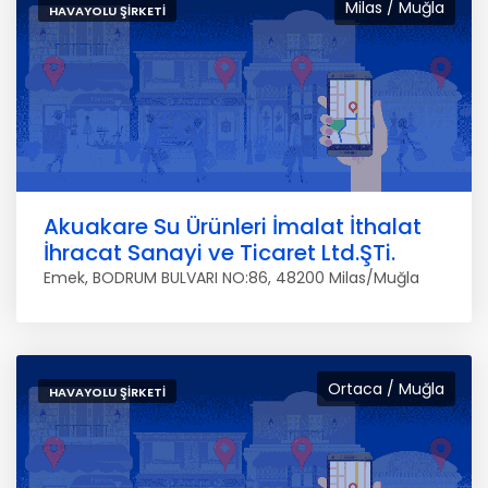
Milas / Muğla
HAVAYOLU ŞIRKETI
Akuakare Su Ürünleri İmalat İthalat
İhracat Sanayi ve Ticaret Ltd.ŞTi.
Emek, BODRUM BULVARI NO:86, 48200 Milas/Muğla
Ortaca / Muğla
HAVAYOLU ŞIRKETI