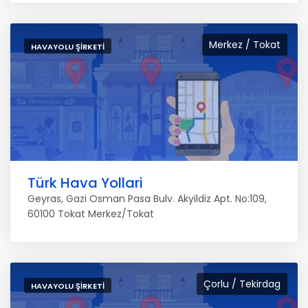
Merkez / Tokat
HAVAYOLU ŞIRKETI
Türk Hava Yollari
Geyras, Gazi Osman Pasa Bulv. Akyildiz Apt. No:109,
60100 Tokat Merkez/Tokat
Çorlu / Tekirdag
HAVAYOLU ŞIRKETI