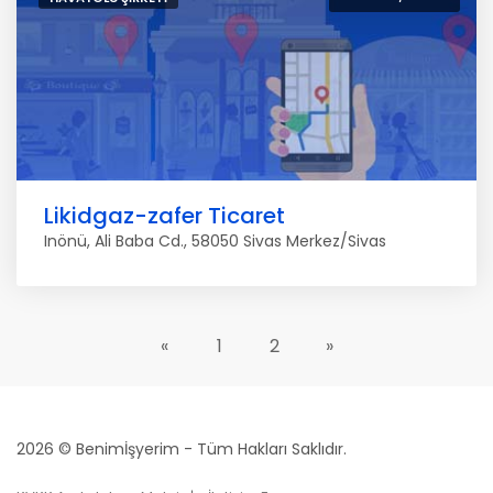
Likidgaz-zafer Ticaret
Inönü, Ali Baba Cd., 58050 Sivas Merkez/Sivas
«
1
2
»
2026 © Benimİşyerim - Tüm Hakları Saklıdır.