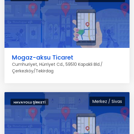
Mogaz-aksu Ticaret
Cumhuriyet, Hürriyet Cd., 59510 Kapakli Bld./
Çerkezköy/Tekirdag
Merkez / Sivas
HAVAYOLU ŞIRKETI