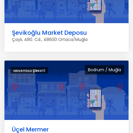
Şevikoğlu Market Deposu
Çaylı, 480. Cd., 48600 Ortaca/Muğla
Bodrum / Muğla
HAVAYOLU ŞIRKETI
Üçel Mermer